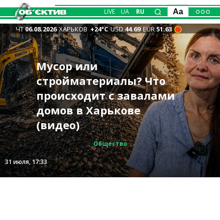
LIVE
UA
RU
Aa
ЧТ
06.08.2026
ХАРЬКОВ
+24°С
USD
44.69
EUR
51.63
Мусор или
«Воин машет флагом в
стройматериалы? Что
«Каждый день верю, что
Беседин из Купянска
«Чтобы избежать
Белом Колодезе, потом
происходит с завалами
я вернусь домой» —
идет на повышение:
В Харькове подешевели
отключений»:
флаг машет воином» —
домов в Харькове
староста Казачьей
какую должность в ХОВА
овощи: актуальные
энергетики обратились
ВСУ о фейке РФ
(видео)
Лопани Вакуленко
ему прогнозируют
цены сообщили в мэрии
к жителям из-за жары
Общество
Интервью
Общество
Общество
Общество
Записано
5 августа, 18:08
31 июля, 17:33
28 июля, 18:16
5 августа, 15:28
5 августа, 14:22
5 августа, 13:13