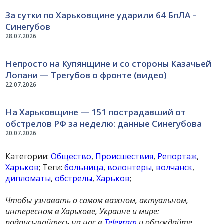
За сутки по Харьковщине ударили 64 БпЛА –
Синегубов
28.07.2026
Непросто на Купянщине и со стороны Казачьей
Лопани — Трегубов о фронте (видео)
22.07.2026
На Харьковщине — 151 пострадавший от
обстрелов РФ за неделю: данные Синегубова
20.07.2026
Категории:
Общество
,
Происшествия
,
Репортаж
,
Харьков
; Теги:
больница
,
волонтеры
,
волчанск
,
дипломаты
,
обстрелы
,
Харьков
;
Чтобы узнавать о самом важном, актуальном,
интересном в Харькове, Украине и мире:
подписывайтесь на нас в
Telegram
и обсуждайте