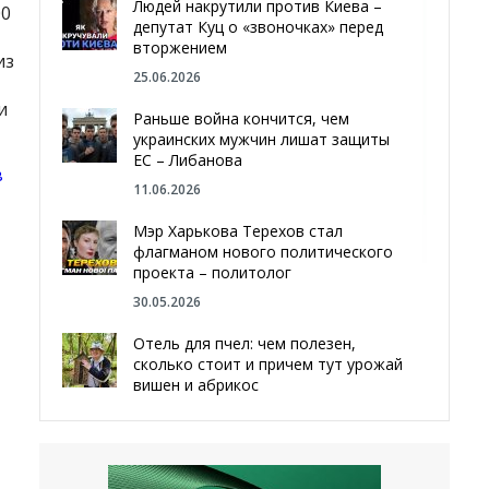
Людей накрутили против Киева –
00
депутат Куц о «звоночках» перед
вторжением
из
25.06.2026
и
Раньше война кончится, чем
украинских мужчин лишат защиты
ЕС – Либанова
в
11.06.2026
Мэр Харькова Терехов стал
флагманом нового политического
проекта – политолог
30.05.2026
Отель для пчел: чем полезен,
сколько стоит и причем тут урожай
вишен и абрикос
29.05.2026
Мы даже делали гробы — мэр
Чугуева, города, который устоял,