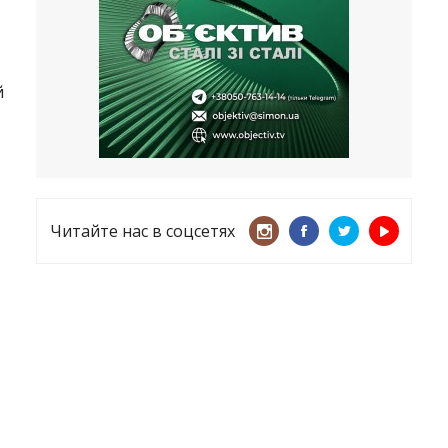
несмотря ни на что
21.05.2026
«ТЦК нарушает закон? Пусть
й
платят!» Как благодаря штрафу
женщину сняли с учета
15.05.2026
Читайте нас в соцсетях