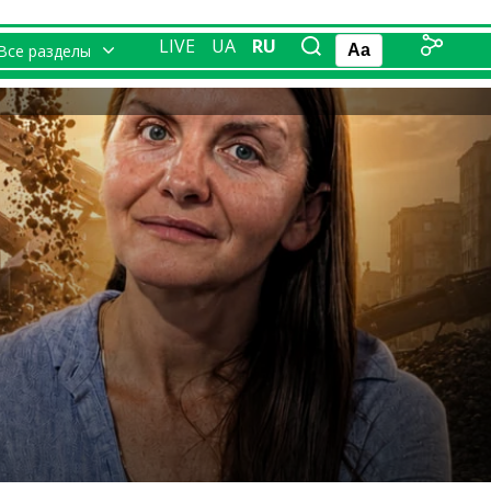
LIVE
UA
RU
Все разделы
Aa