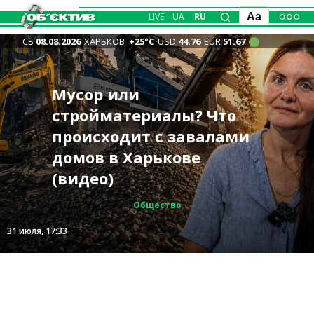
LIVE
UA
RU
Aa
СБ
08.08.2026
ХАРЬКОВ
+25°С
USD
44.76
EUR
51.67
Масштабные изменения
Мусор или
Совещание по
«Все равно будут ниже,
маршрутов
стройматериалы? Что
«Каждый день верю, что
безопасности на
14 человек погибли в
чем во многих городах»:
троллейбусов и
происходит с завалами
я вернусь домой» —
Харьковщине — приехал
ДТП в июле на
тарифы на воду и
трамваев анонсируют
домов в Харькове
староста Казачьей
новый глава МВД
Харьковщине: назван
канализацию повысят в
на субботу
(видео)
Лопани Вакуленко
Выговский
самый опасный день
Харькове
Происшествия
Транспорт
Общество
Интервью
Политика
Харьков
7 августа, 18:42
31 июля, 17:33
28 июля, 18:16
7 августа, 17:49
7 августа, 14:18
7 августа, 12:38