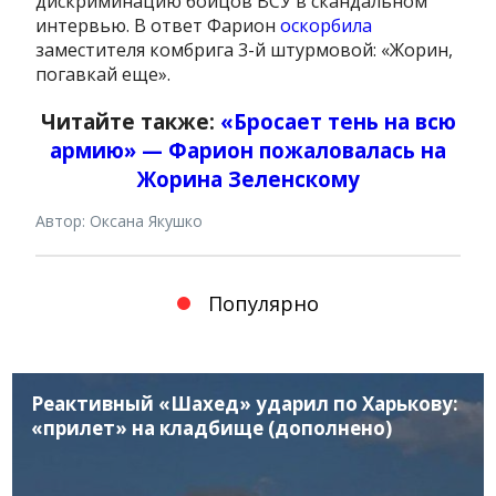
дискриминацию бойцов ВСУ в скандальном
интервью. В ответ Фарион
оскорбила
заместителя комбрига 3-й штурмовой: «Жорин,
погавкай еще».
Читайте также:
«Бросает тень на всю
армию» — Фарион пожаловалась на
Жорина Зеленскому
Автор: Оксана Якушко
Популярно
Реактивный «Шахед» ударил по Харькову:
«прилет» на кладбище (дополнено)