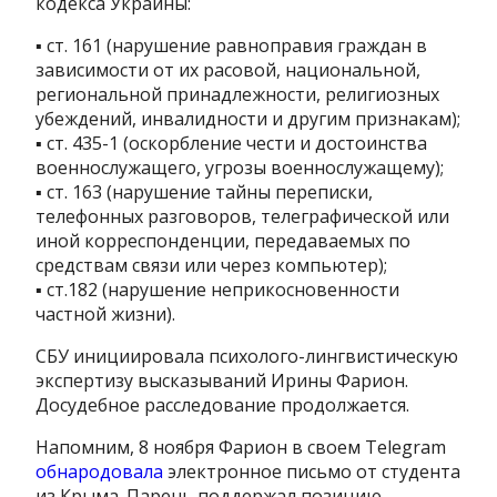
кодекса Украины:
▪️ ст. 161 (нарушение равноправия граждан в
зависимости от их расовой, национальной,
региональной принадлежности, религиозных
убеждений, инвалидности и другим признакам);
▪️ ст. 435-1 (оскорбление чести и достоинства
военнослужащего, угрозы военнослужащему);
▪️ ст. 163 (нарушение тайны переписки,
телефонных разговоров, телеграфической или
иной корреспонденции, передаваемых по
средствам связи или через компьютер);
▪️ ст.182 (нарушение неприкосновенности
частной жизни).
СБУ инициировала психолого-лингвистическую
экспертизу высказываний Ирины Фарион.
Досудебное расследование продолжается.
Напомним, 8 ноября Фарион в своем Telegram
обнародовала
электронное письмо от студента
из Крыма. Парень поддержал позицию