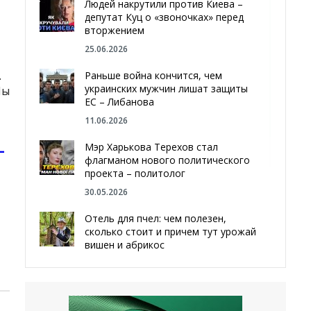
Людей накрутили против Киева –
депутат Куц о «звоночках» перед
вторжением
25.06.2026
.
Раньше война кончится, чем
украинских мужчин лишат защиты
Мы
ЕС – Либанова
11.06.2026
Мэр Харькова Терехов стал
–
флагманом нового политического
проекта – политолог
30.05.2026
Отель для пчел: чем полезен,
сколько стоит и причем тут урожай
вишен и абрикос
29.05.2026
Мы даже делали гробы — мэр
Чугуева, города, который устоял,