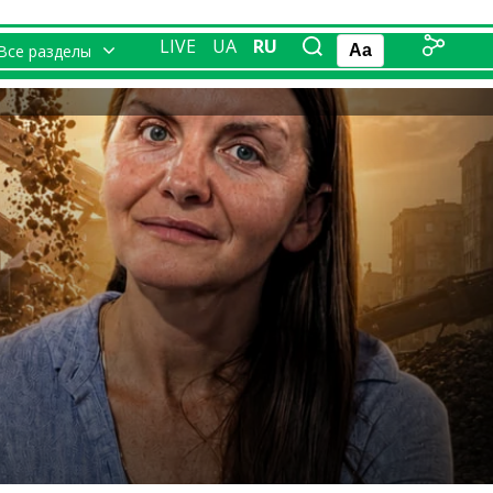
LIVE
UA
RU
Все разделы
Aa