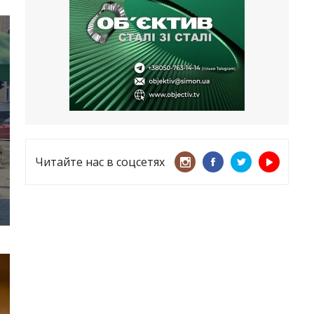
несмотря ни на что
21.05.2026
«ТЦК нарушает закон? Пусть
платят!» Как благодаря штрафу
женщину сняли с учета
15.05.2026
Читайте нас в соцсетях