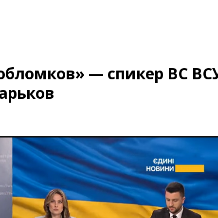
 обломков» — спикер ВС ВС
Харьков