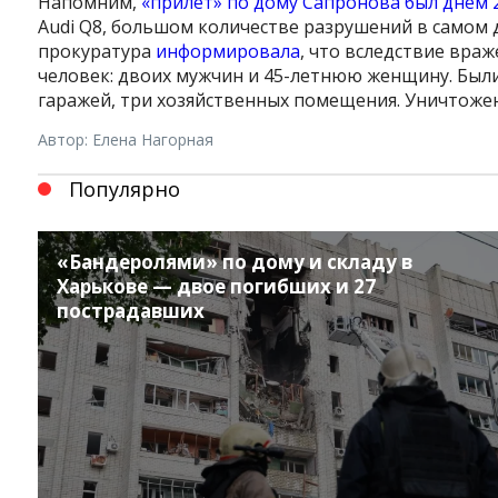
Напомним,
«прилет» по дому Сапронова был днем 
Audi Q8, большом количестве разрушений в самом д
прокуратура
информировала
, что вследствие вра
человек: двоих мужчин и 45-летнюю женщину. Был
гаражей, три хозяйственных помещения. Уничтоже
Автор: Елена Нагорная
Популярно
«Бандеролями» по дому и складу в
Харькове — двое погибших и 27
пострадавших