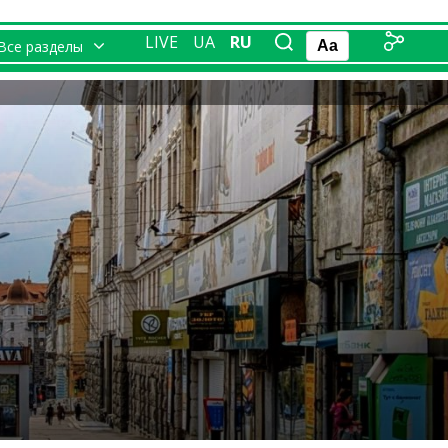
LIVE
UA
RU
Все разделы
Aa