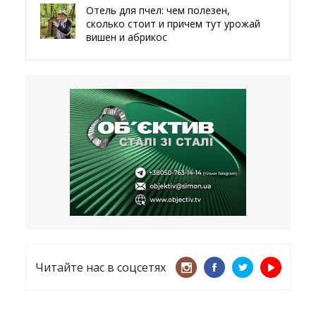
Отель для пчел: чем полезен,
сколько стоит и причем тут урожай
вишен и абрикос
29.05.2026
Мы даже делали гробы — мэр
Чугуева, города, который устоял,
несмотря ни на что
21.05.2026
«ТЦК нарушает закон? Пусть
платят!» Как благодаря штрафу
женщину сняли с учета
15.05.2026
Читайте нас в соцсетях