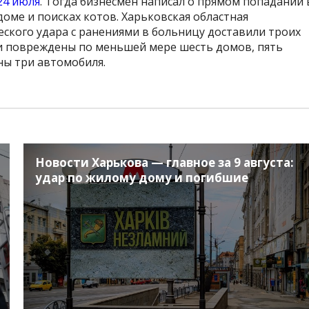
24 июля
. Тогда бизнесмен написал о прямом попадании 
оме и поисках котов. Харьковская областная
жеского удара с ранениями в больницу доставили троих
и повреждены по меньшей мере шесть домов, пять
ны три автомобиля.
Новости Харькова — главное за 9 августа:
удар по жилому дому и погибшие