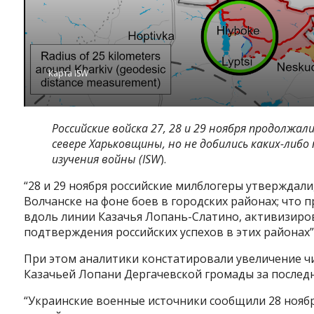
Карта ISW
Российские войска 27, 28 и 29 ноября продолжал
севере Харьковщины, но не добились каких-либ
изучения войны (ISW
).
“28 и 29 ноября российские милблогеры утверждали
Волчанске на фоне боев в городских районах; что
вдоль линии Казачья Лопань-Слатино, активизиров
подтверждения российских успехов в этих районах”
При этом аналитики констатировали увеличение ч
Казачьей Лопани Дергачевской громады за после
“Украинские военные источники сообщили 28 ноябр