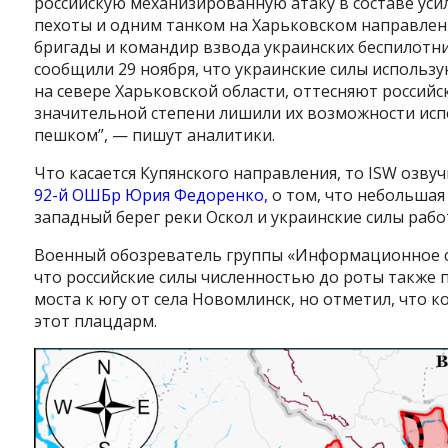
российскую механизированную атаку в составе ус
пехоты и одним танком на Харьковском направлени
бригады и командир взвода украинских беспилотн
сообщили 29 ноября, что украинские силы использ
на севере Харьковской области, оттесняют российск
значительной степени лишили их возможности исп
пешком”, — пишут аналитики.
Что касается Купянского направления, то ISW озв
92-й ОШБр Юрия Федоренко,
о том, что небольшая
западный берег реки Оскол и украинские силы раб
Военный обозреватель группы «Информационное 
что российские силы численностью до роты также 
моста к югу от села Новомлинск, но отметил, что 
этот плацдарм.
Instagram
Facebook
Twitter
Youtube