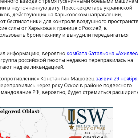
иленного взвода с тремя гусеничными боевыми машина
и в неуточненную дату. Пресс-секретарь украинской
иков, действующих на Харьковском направлении,
уют беспилотники для контроля воздушного пространст
ие силы от Харькова к границе с Россией, в
ользовать бронетехнику и вынудили передвигаться
учил информацию, вероятно
комбата батальона «Ахиллес
 группа российской пехоты недавно переправилась на
отают над ее ликвидацией.
сопротивление» Константин Машовец
заявил 29 ноября
переправились через реку Оскол в районе подвесного
командование РФ, вероятно, будет стремиться расширит