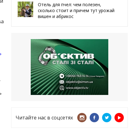
ми
Отель для пчел: чем полезен,
сколько стоит и причем тут урожай
вишен и абрикос
ва
29.05.2026
Мы даже делали гробы — мэр
Чугуева, города, который устоял,
несмотря ни на что
»
21.05.2026
«ТЦК нарушает закон? Пусть
платят!» Как благодаря штрафу
,
женщину сняли с учета
15.05.2026
ь
Читайте нас в соцсетях