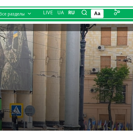
LIVE
UA
RU
Все разделы
Aa