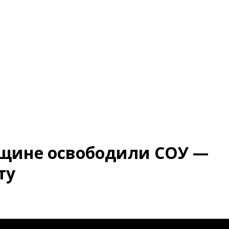
щине освободили СОУ —
ту