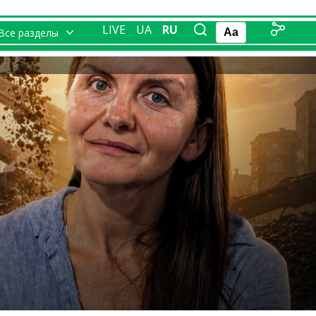
LIVE
UA
RU
Все разделы
Aa