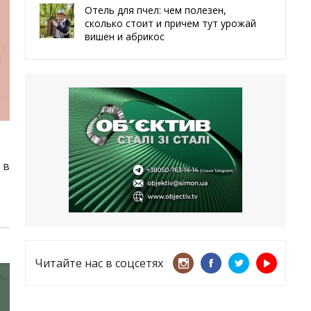
Отель для пчел: чем полезен,
сколько стоит и причем тут урожай
вишен и абрикос
29.05.2026
Мы даже делали гробы — мэр
Чугуева, города, который устоял,
несмотря ни на что
21.05.2026
«ТЦК нарушает закон? Пусть
 в
платят!» Как благодаря штрафу
женщину сняли с учета
15.05.2026
Читайте нас в соцсетях