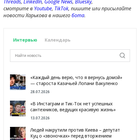
Threads
,
LinkedIn
,
Google News
,
Bluesky
,
смотрите в
Youtube
,
TikTok
, пишите или присылайте
новости Харькова в нашего
бота
.
Интервью
Календарь
«Каждый день верю, что я вернусь домой»
— староста Казачьей Лопани Вакуленко
28.07.2026
«В Инстаграм и Тик-Ток нет успешных
сантехников, ведущих красивую жизнь»
13.07.2026
Людей накрутили против Киева – депутат
Куц о «звоночках» перед вторжением