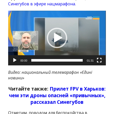
Синегубов в эфире нацмарафона.
Видеоплеер
00:00
01:31
Видео: национальный телемарафон «Єдині
новини»
Читайте также:
Прилет FPV в Харьков:
чем эти дроны опасней «привычных»,
рассказал Синегубов
Отметим, поводом для беспокойства в