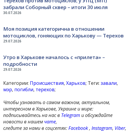
Терехов против мотоциклов; у УПЦ (МП)
забрали Соборный сквер – итоги 30 июля
30.07.2026
Моя позиция категорична в отношении
мотоциклов, гоняющих по Харькову — Терехов
29.07.2026
Утро в Харькове началось с «прилета» –
подробности
29.07.2026
Категории:
Происшествия
,
Харьков
; Теги:
завали
,
мэр
,
погибли
,
терехов
;
Чтобы узнавать о самом важном, актуальном,
интересном в Харькове, Украине и мире:
подписывайтесь на нас в
Telegram
и обсуждайте
новости в нашем
чате
,
следите за нами в соцсетях:
Facebook
,
Instagram
,
Viber
,