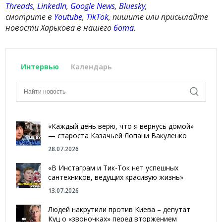
Threads
,
LinkedIn
,
Google News
,
Bluesky
,
смотрите в
Youtube
,
TikTok
, пишите или присылайте
новости Харькова в нашего
бота
.
Интервью
Календарь
«Каждый день верю, что я вернусь домой»
— староста Казачьей Лопани Вакуленко
28.07.2026
«В Инстаграм и Тик-Ток нет успешных
сантехников, ведущих красивую жизнь»
13.07.2026
Людей накрутили против Киева – депутат
Куц о «звоночках» перед вторжением