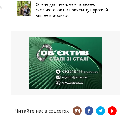
Отель для пчел: чем полезен,
й
сколько стоит и причем тут урожай
вишен и абрикос
29.05.2026
Мы даже делали гробы — мэр
Чугуева, города, который устоял,
несмотря ни на что
21.05.2026
«ТЦК нарушает закон? Пусть
платят!» Как благодаря штрафу
женщину сняли с учета
15.05.2026
Читайте нас в соцсетях