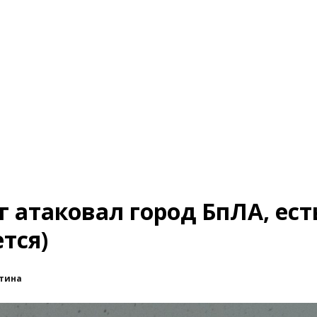
г атаковал город БпЛА, ест
тся)
тина