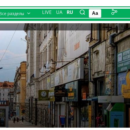
LIVE
UA
RU
Все разделы
Aa