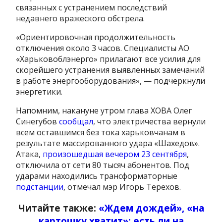
связанных с устранением последствий
недавнего вражеского обстрела.
«Ориентировочная продолжительность
отключения около 3 часов. Специалисты АО
«Харьковоблэнерго» прилагают все усилия для
скорейшего устранения выявленных замечаний
в работе энергооборудования», — подчеркнули
энергетики.
Напомним, накануне утром глава ХОВА Олег
Синегубов
сообщал
, что электричества вернули
всем оставшимся без тока харьковчанам в
результате массированного удара «Шахедов».
Атака,
произошедшая вечером 23 сентября
,
отключила от сети 80 тысяч абонентов. Под
ударами находились трансформаторные
подстанции
, отмечал мэр Игорь Терехов.
Читайте также:
«Ждем дождей», «на
картошку хватит»: есть ли на