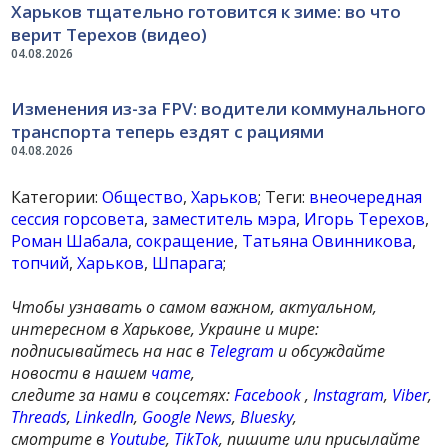
Харьков тщательно готовится к зиме: во что
верит Терехов (видео)
04.08.2026
Изменения из-за FPV: водители коммунального
транспорта теперь ездят с рациями
04.08.2026
Категории:
Общество
,
Харьков
; Теги:
внеочередная
сессия горсовета
,
заместитель мэра
,
Игорь Терехов
,
Роман Шабала
,
сокращение
,
Татьяна Овинникова
,
топчий
,
Харьков
,
Шпарага
;
Чтобы узнавать о самом важном, актуальном,
интересном в Харькове, Украине и мире:
подписывайтесь на нас в
Telegram
и обсуждайте
новости в нашем
чате
,
следите за нами в соцсетях:
Facebook
,
Instagram
,
Viber
,
Threads
,
LinkedIn
,
Google News
,
Bluesky
,
смотрите в
Youtube
,
TikTok
, пишите или присылайте