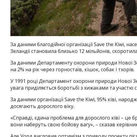
За даними благодійної організації Save the Kiwi, нас
Зеландії становила близько 12 мільйонів, скоротила
За даними Департаменту охорони природи Нової Зела
на 2% на рік через горностаїв, кішок, собак і тхорів.
У 1991 році Департамент охорони природи Нової Зел
увага приділяється боротьбі з хижаками та участю с
За даними організації Save the Kiwi, 95% ківі, народж
досягають дорослого віку.
«Справді, єдина проблема для дорослого ківі – це б
вони наберуть свою бойову вагу», – сказав керівник г
Але Уорд висловив оптимізм з приводу проекту післ