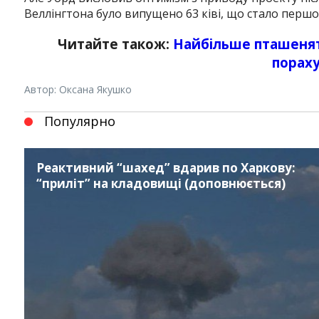
Веллінгтона було випущено 63 ківі, що стало першо
Читайте також:
Найбільше пташенят 
порах
Автор: Оксана Якушко
Популярно
Реактивний “шахед” вдарив по Харкову:
“приліт” на кладовищі (доповнюється)