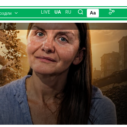
LIVE
UA
RU
розділи
Aa