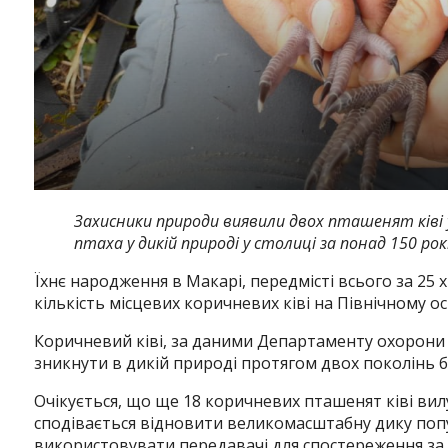
Захисники природи виявили двох пташенят ківі у
птаха у дикій природі у столиці за понад 150 рок
Їхнє народження в Макарі, передмісті всього за 25 
кількість місцевих коричневих ківі на Північному ос
Коричневий ківі, за даними Департаменту охорони
зникнути в дикій природі протягом двох поколінь б
Очікується, що ще 18 коричневих пташенят ківі вилуп
сподівається відновити великомасштабну дику попул
використовувати передавачі для спостереження за 