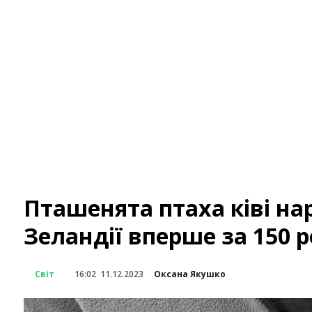
Пташенята птаха ківі на
Зеландії вперше за 150 р
Світ
16:02
11.12.2023
Оксана Якушко