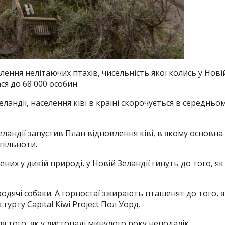
елення нелітаючих птахів, чисельність якої колись у Нові
ся до 68 000 особин.
ндії, населення ківі в країні скорочується в середньо
андії запустив План відновлення ківі, в якому основна
пільноти.
ених у дикій природі, у Новій Зеландії гинуть до того, як
родячі собаки.
А горностаї зжирають пташенят до того, я
урту Capital Kiwi Project Пол Уорд.
я того, як у листопаді минулого року неподалік