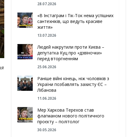
28.07.2026
«В Інстаграм і Тік-Ток нема успішних
сантехніків, що ведуть красиве
життя»
13.07.2026
Людей накрутили проти Києва –
депутатка Куц про «дзвіночки»
перед вторгненням
25.06.2026
ня
Раніше війні кінець, ніж чоловіків з
України позбавлять захисту ЄС –
Лібанова
11.06.2026
Мер Харкова Терехов став
флагманом нового політичного
проєкту – політолог
30.05.2026