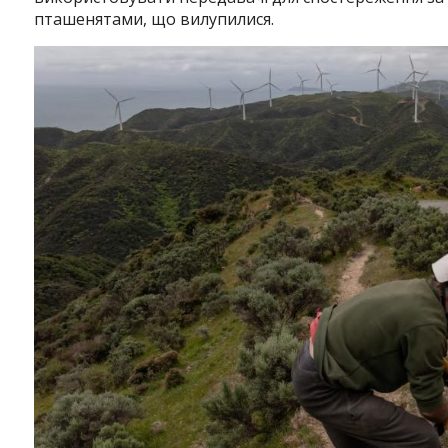
пташенятами, що вилупилися.
Instagram
Facebook
Twitter
Youtube