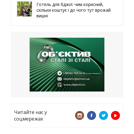
Готель для бджіл: чим корисний,
скільки коштує і до чого тут врожай
вишні
29.05.2026
Ми навіть робили труни – мер
Чугуєва, міста, яке встояло попри
все
21.05.2026
«ТЦК порушує закон? Нехай
платять!» Як завдяки штрафу жінку
виключили з обліку
15.05.2026
Читайте нас у
соцмережах