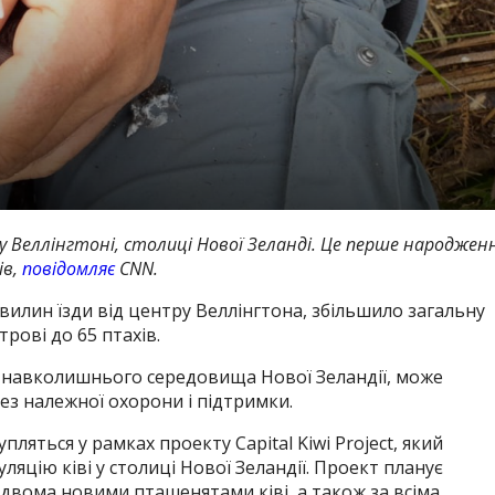
 Веллінгтоні, столиці Нової Зеланді.
Це перше народжен
ів,
повідомляє
CNN.
хвилин їзди від центру Веллінгтона, збільшило загальну
трові до 65 птахів.
 навколишнього середовища Нової Зеландії, може
ез належної охорони і підтримки.
ляться у рамках проекту Capital Kiwi Project, який
яцію ківі у столиці Нової Зеландії.
Проект планує
двома новими пташенятами ківі, а також за всіма