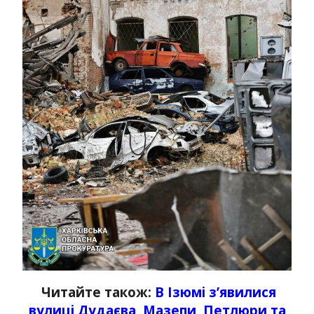
Читайте також:
В Ізюмі з’явилися
вулиці Дудаєва, Мазепи, Петлюри та