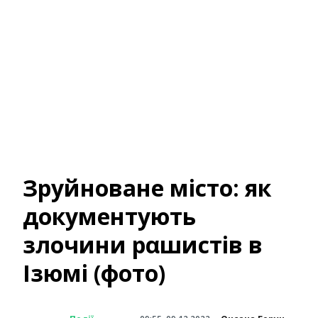
Зруйноване місто: як
документують
злочини рαшистів в
Ізюмі (фото)