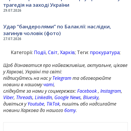
трагедія на заході України
29.07.2026
Удар “бандеролями” по Балаклії: наслідки,
загинув чоловік (фото)
27.07.2026
Категорії:
Події
,
Світ
,
Харків
; Теги:
прокуратура
;
Щоб дізнаватися про найважливіше, актуальне, цікаве
у Харкові, Україні та світі:
підписуйтесь на нас у
Telegram
та обговорюйте
новини в нашому
чаті
,
слідкуйте за нами у соцмережах:
Facebook
,
Instagram
,
Viber
,
Threads
,
LinkedIn
,
Google News
,
Bluesky
,
дивіться у
Youtube
,
TikTok
, пишіть або надсилайте
новини Харкова до нашого
боту
.