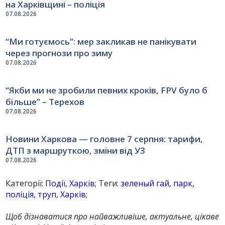
на Харківщині – поліція
07.08.2026
“Ми готуємось”: мер закликав не панікувати
через прогнози про зиму
07.08.2026
“Якби ми не зробили певних кроків, FPV було б
більше” – Терехов
07.08.2026
Новини Харкова — головне 7 серпня: тарифи,
ДТП з маршруткою, зміни від УЗ
07.08.2026
Категорії:
Події
,
Харків
; Теги:
зеленый гай
,
парк
,
поліція
,
труп
,
Харків
;
Щоб дізнаватися про найважливіше, актуальне, цікаве