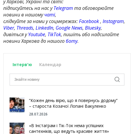
у Харкові, Україні та світі:
підписуйтесь на нас у
Telegram
та обговорюйте
новини в нашому
чаті
,
слідкуйте за нами у соцмережах:
Facebook
,
Instagram
,
Viber
,
Threads
,
LinkedIn
,
Google News
,
Bluesky
,
дивіться у
Youtube
,
TikTok
, пишіть або надсилайте
новини Харкова до нашого
боту
.
Інтерв'ю
Календар
“Кожен день вірю, що я повернусь додому”
– староста Козачої Лопані Вакуленко
28.07.2026
«В Інстаграм і Тік-Ток нема успішних
сантехніків, що ведуть красиве життя»