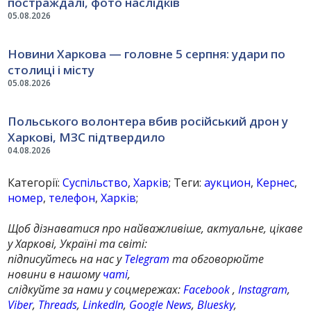
постраждалі, фото наслідків
05.08.2026
Новини Харкова — головне 5 серпня: удари по
столиці і місту
05.08.2026
Польського волонтера вбив російський дрон у
Харкові, МЗС підтвердило
04.08.2026
Категорії:
Суспільство
,
Харків
; Теги:
аукцион
,
Кернес
,
номер
,
телефон
,
Харків
;
Щоб дізнаватися про найважливіше, актуальне, цікаве
у Харкові, Україні та світі:
підписуйтесь на нас у
Telegram
та обговорюйте
новини в нашому
чаті
,
слідкуйте за нами у соцмережах:
Facebook
,
Instagram
,
Viber
,
Threads
,
LinkedIn
,
Google News
,
Bluesky
,