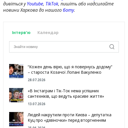
дивіться у
Youtube
,
TikTok
, пишіть або надсилайте
новини Харкова до нашого
боту
.
Інтерв'ю
Календар
“Кожен день вірю, що я повернусь додому”
– староста Козачої Лопані Вакуленко
28.07.2026
«В Інстаграм і Тік-Ток нема успішних
сантехніків, що ведуть красиве життя»
13.07.2026
Людей накрутили проти Києва – депутатка
Куц про «дзвіночки» перед вторгненням
25.06.2026