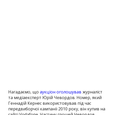
Нагадаємо, що
аукціон оголошував
журналіст
та медіаексперт Юрій Чевордов. Номер, який
Геннадій Кернес використовував під час
передвиборчої кампанії 2010 року, він купив на
сайті Vodafone. Частину грошей Чевордов