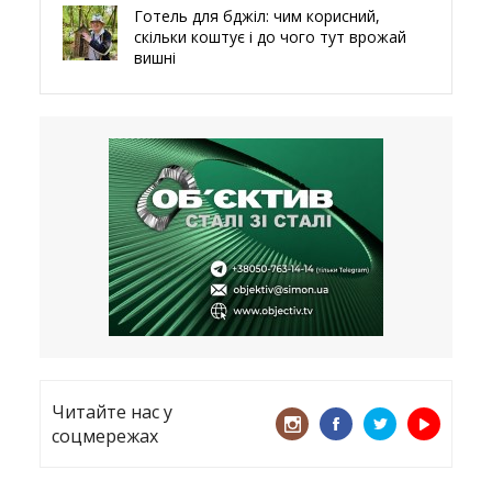
Готель для бджіл: чим корисний,
скільки коштує і до чого тут врожай
вишні
29.05.2026
Ми навіть робили труни – мер
Чугуєва, міста, яке встояло попри
все
21.05.2026
«ТЦК порушує закон? Нехай
платять!» Як завдяки штрафу жінку
виключили з обліку
15.05.2026
Читайте нас у
соцмережах