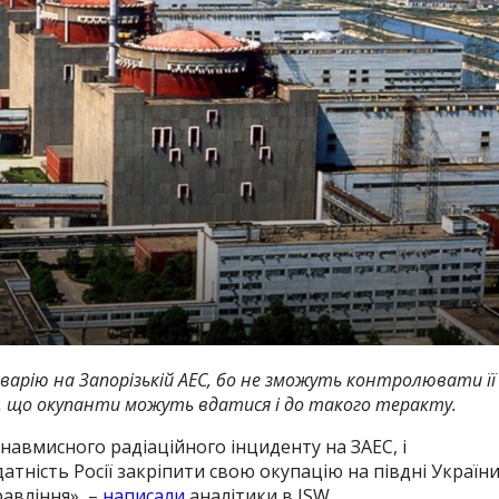
арію на Запорізькій АЕС, бо не зможуть контролювати її
ує, що окупанти можуть вдатися і до такого теракту.
навмисного радіаційного інциденту на ЗАЕС, і
тність Росії закріпити свою окупацію на півдні України
авління», –
написали
аналітики в ISW.