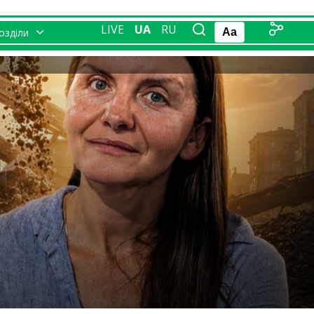
LIVE
UA
RU
розділи
Aa