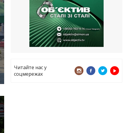
все
21.05.2026
«ТЦК порушує закон? Нехай
платять!» Як завдяки штрафу жінку
виключили з обліку
15.05.2026
Читайте нас у
соцмережах