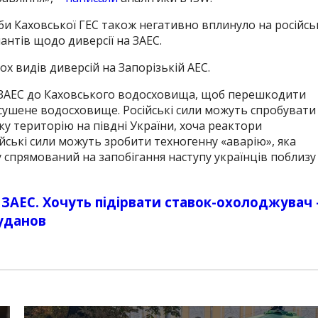
 Каховської ГЕС ​​також негативно вплинуло на російсь
нтів щодо диверсії на ЗАЕС.
х видів диверсій на Запорізькій АЕС.
з ЗАЕС до Каховського водосховища, щоб перешкодити
сушене водосховище. Російські сили можуть спробувати
 територію на півдні України, хоча реактори
йські сили можуть зробити техногенну «аварію», яка
 спрямований на запобігання наступу українців поблизу
 ЗАЕС. Хочуть підірвати ставок-охолоджувач 
уданов