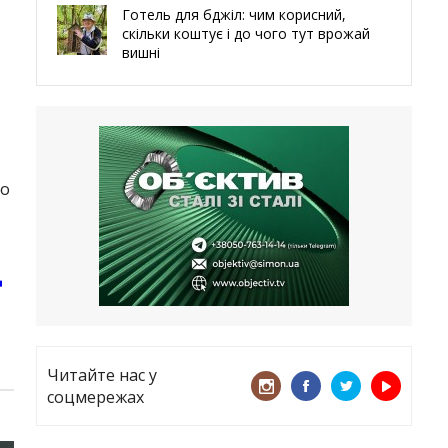
Готель для бджіл: чим корисний,
скільки коштує і до чого тут врожай
вишні
29.05.2026
Ми навіть робили труни – мер
Чугуєва, міста, яке встояло попри
все
21.05.2026
но
«ТЦК порушує закон? Нехай
платять!» Як завдяки штрафу жінку
виключили з обліку
д
15.05.2026
Читайте нас у
соцмережах