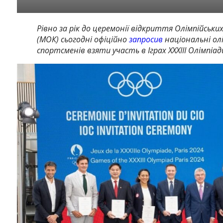
Рівно за рік до церемонії відкриття Олімпійськи
(МОК) сьогодні офіційно
запросив
національні олі
спортсменів взяти участь в Іграх XXXIII Олімпіади