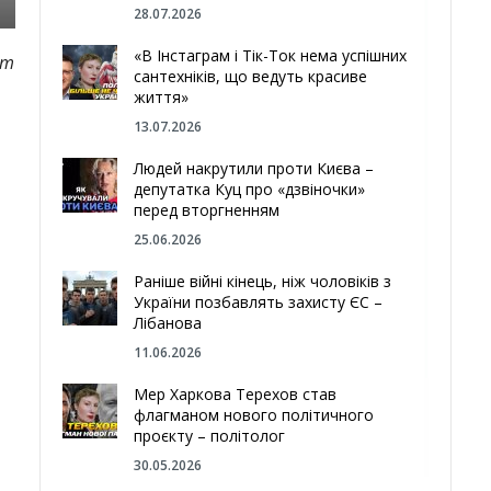
28.07.2026
«В Інстаграм і Тік-Ток нема успішних
ет
сантехніків, що ведуть красиве
життя»
13.07.2026
Людей накрутили проти Києва –
депутатка Куц про «дзвіночки»
перед вторгненням
25.06.2026
Раніше війні кінець, ніж чоловіків з
України позбавлять захисту ЄС –
Лібанова
11.06.2026
Мер Харкова Терехов став
флагманом нового політичного
проєкту – політолог
30.05.2026