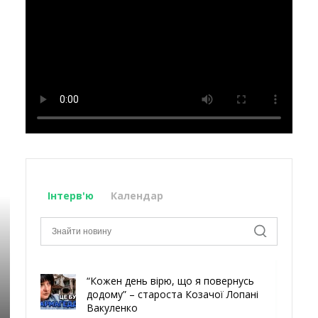
Інтерв'ю
Календар
“Кожен день вірю, що я повернусь
додому” – староста Козачої Лопані
Вакуленко