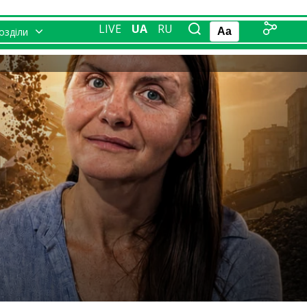
LIVE
UA
RU
розділи
Aa