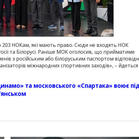
 203 НОКам, які мають право. Сюди не входять НОК
осії та Білорусі. Раніше МОК оголосив, що прийматиме
енів з російським або білоруським паспортом відповід
анізаторів міжнародних спортивних заходів», – йдеться
Динамо» та московського «Спартака» воює пі
’янськом