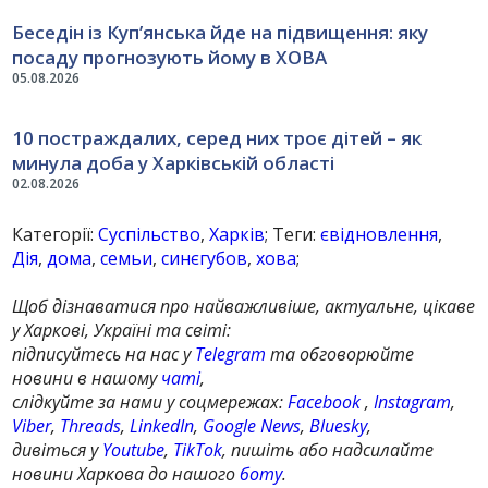
Беседін із Куп’янська йде на підвищення: яку
посаду прогнозують йому в ХОВА
05.08.2026
10 постраждалих, серед них троє дітей – як
минула доба у Харківській області
02.08.2026
Категорії:
Суспільство
,
Харків
; Теги:
євідновлення
,
Дія
,
дома
,
семьи
,
синєгубов
,
хова
;
Щоб дізнаватися про найважливіше, актуальне, цікаве
у Харкові, Україні та світі:
підписуйтесь на нас у
Telegram
та обговорюйте
новини в нашому
чаті
,
слідкуйте за нами у соцмережах:
Facebook
,
Instagram
,
Viber
,
Threads
,
LinkedIn
,
Google News
,
Bluesky
,
дивіться у
Youtube
,
TikTok
, пишіть або надсилайте
новини Харкова до нашого
боту
.