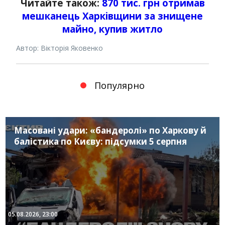
Читайте також:
870 тис. грн отримав
мешканець Харківщини за знищене
майно, купив житло
Автор: Вікторія Яковенко
Популярно
Масовані удари: «бандеролі» по Харкову й
балістика по Києву: підсумки 5 серпня
05.08.2026, 23:00