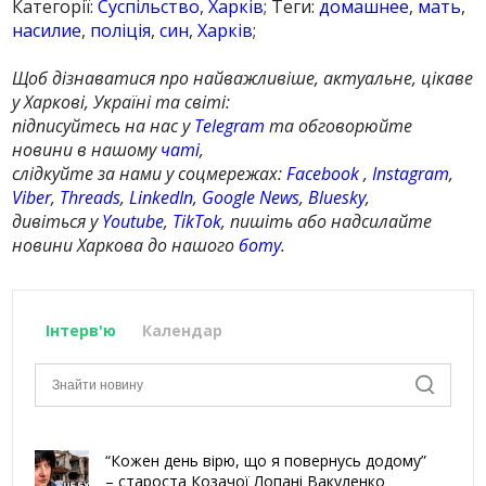
Категорії:
Суспільство
,
Харків
; Теги:
домашнее
,
мать
,
насилие
,
поліція
,
син
,
Харків
;
Щоб дізнаватися про найважливіше, актуальне, цікаве
у Харкові, Україні та світі:
підписуйтесь на нас у
Telegram
та обговорюйте
новини в нашому
чаті
,
слідкуйте за нами у соцмережах:
Facebook
,
Instagram
,
Viber
,
Threads
,
LinkedIn
,
Google News
,
Bluesky
,
дивіться у
Youtube
,
TikTok
, пишіть або надсилайте
новини Харкова до нашого
боту
.
Інтерв'ю
Календар
“Кожен день вірю, що я повернусь додому”
– староста Козачої Лопані Вакуленко