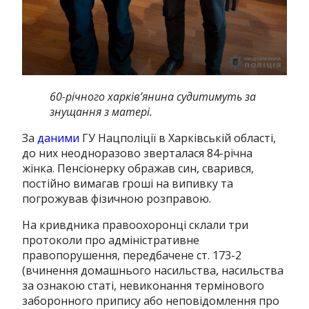
60-річного харків’янина судитимуть за
знущання з матері.
За
даними
ГУ Нацполіції в Харківській області,
до них неодноразово зверталася 84-річна
жінка. Пенсіонерку ображав син, сварився,
постійно вимагав гроші на випивку та
погрожував фізичною розправою.
На кривдника правоохоронці склали три
протоколи про адміністративне
правопорушення, передбачене ст. 173-2
(вчинення домашнього насильства, насильства
за ознакою статі, невиконання термінового
заборонного припису або неповідомлення про