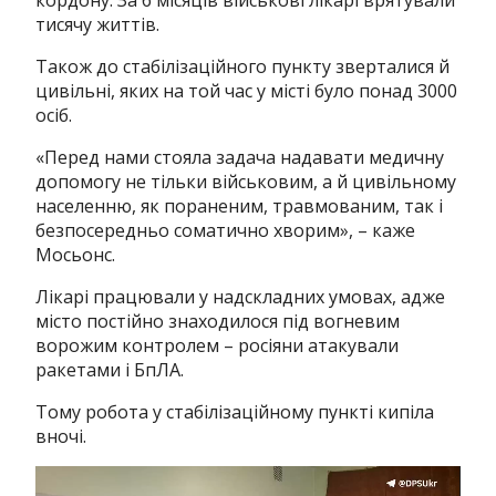
кордону. За 6 місяців військові лікарі врятували
тисячу життів.
Також до стабілізаційного пункту зверталися й
цивільні, яких на той час у місті було понад 3000
осіб.
«Перед нами стояла задача надавати медичну
допомогу не тільки військовим, а й цивільному
населенню, як пораненим, травмованим, так і
безпосередньо соматично хворим», – каже
Мосьонс.
Лікарі працювали у надскладних умовах, адже
місто постійно знаходилося під вогневим
ворожим контролем – росіяни атакували
ракетами і БпЛА.
Тому робота у стабілізаційному пункті кипіла
вночі.
Відеопрогравач