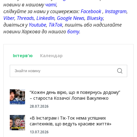
новини в нашому
чаті
,
слідкуйте за нами у соцмережах:
Facebook
,
Instagram
,
Viber
,
Threads
,
LinkedIn
,
Google News
,
Bluesky
,
дивіться у
Youtube
,
TikTok
, пишіть або надсилайте
новини Харкова до нашого
боту
.
Інтерв'ю
Календар
“Кожен день вірю, що я повернусь додому”
– староста Козачої Лопані Вакуленко
28.07.2026
«В Інстаграм і Тік-Ток нема успішних
сантехніків, що ведуть красиве життя»
13.07.2026