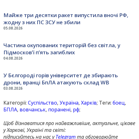
Майже три десятки ракет випустила вночі РФ,
жодну з них ПС ЗСУ не збили
05.08.2026
Частина окупованих територій без світла, у
Підмосков’ї п’ять загиблих
04.08.2026
У Бєлгороді горів університет де збирають
дрони, вранці БпЛА атакують склад WB
03.08.2026
Категорії:
Суспільство
,
Україна
,
Харків
; Теги:
боец
,
БПЛА
,
вовчанськ
,
поранені
,
рф
;
Щоб дізнаватися про найважливіше, актуальне, цікаве
у Харкові, Україні та світі:
підписуйтесь на нас у
Telegram
та обговорюйте