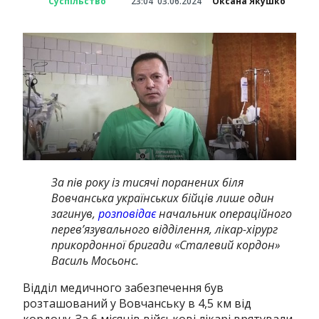
Суспільство
23:04
03.06.2024
Оксана Якушко
За пів року із тисячі поранених біля
Вовчанська українських бійців лише один
загинув,
розповідає
начальник операційного
перев’язувального відділення, лікар-хірург
прикордонної бригади «Сталевий кордон»
Василь Мосьонс.
Відділ медичного забезпечення був
розташований у Вовчанську в 4,5 км від