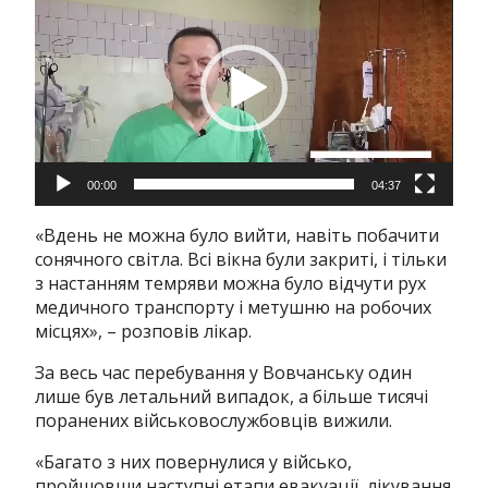
00:00
04:37
«Вдень не можна було вийти, навіть побачити
сонячного світла. Всі вікна були закриті, і тільки
з настанням темряви можна було відчути рух
медичного транспорту і метушню на робочих
місцях», – розповів лікар.
За весь час перебування у Вовчанську один
лише був летальний випадок, а більше тисячі
поранених військовослужбовців вижили.
«Багато з них повернулися у військо,
пройшовши наступні етапи евакуації, лікування