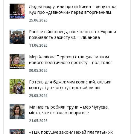
Людей накрутили проти Києва – депутатка
Куц про «дзвіночки» перед вторгненням
25.06.2026
Раніше війні кінець, ніж чоловіків з України
позбавлять захисту ЄС – Лібанова
11.06.2026
Мер Харкова Терехов став флагманом
нового політичного проєкту – політолог
30.05.2026
Готель для бджіл: чим корисний, скільки
коштує і до чого тут врожай вишні
29.05.2026
Ми навіть робили труни – мер Чугуєва,
міста, яке встояло попри все
21.05.2026
«ТЦК порушує закон? Нехай платять!» Як