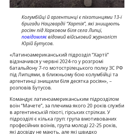
Колумбійці й аргентинці є піхотинцями 13-ї
бригади Нацгвардії “Хартія”, які знищують
росіян під Харковом біля села Липці,
повідомляє
відомий військовий журналіст
Юрій Бутусов.
«Латиноамериканський підрозділ “Хартії”
відзначився у червні 2024-го у розгромі
батальйону 7-го мотострілецького полку ЗС РФ
під Липцями, в ближньому бою колумбійці та
аргентинці знищили біля десятка росіян», –
розповів Бутусов.
Командує латиноамериканським підрозділом
воїн “Мачете”, за плечима якого 20 років служби
в аргентинській піхоті, гірських стрілках. У
підрозділі є кілька груп: група вмотивованих
професійних воїнів, група молоді 22-25 років,
які досвіду не мають, але які швидко