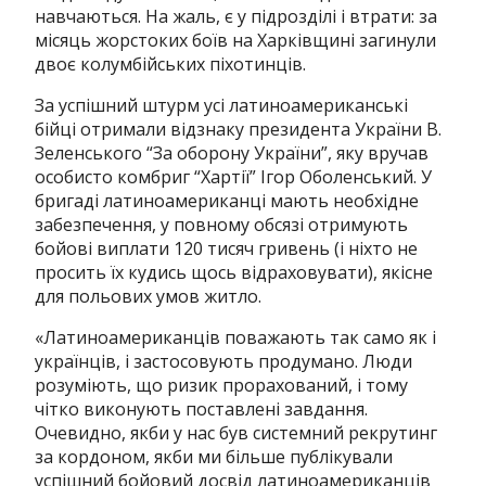
навчаються. На жаль, є у підрозділі і втрати: за
місяць жорстоких боїв на Харківщині загинули
двоє колумбійських піхотинців.
За успішний штурм усі латиноамериканські
бійці отримали відзнаку президента України В.
Зеленського “За оборону України”, яку вручав
особисто комбриг “Хартії” Ігор Оболенський. У
бригаді латиноамериканці мають необхідне
забезпечення, у повному обсязі отримують
бойові виплати 120 тисяч гривень (і ніхто не
просить їх кудись щось відраховувати), якісне
для польових умов житло.
«Латиноамериканців поважають так само як і
українців, і застосовують продумано. Люди
розуміють, що ризик прорахований, і тому
чітко виконують поставлені завдання.
Очевидно, якби у нас був системний рекрутинг
за кордоном, якби ми більше публікували
успішний бойовий досвід латиноамериканців