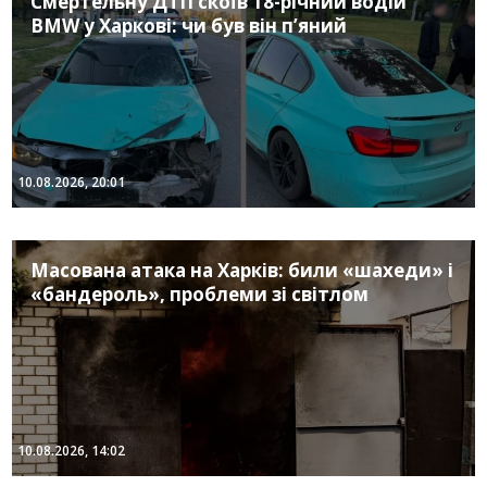
Смертельну ДТП скоїв 18-річний водій
BMW у Харкові: чи був він п’яний
10.08.2026, 20:01
Масована атака на Харків: били «шахеди» і
«бандероль», проблеми зі світлом
10.08.2026, 14:02