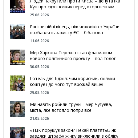
Людей накрутили проти Києва – депутатка
Куц про «дзвіночки» перед вторгненням
25.06.2026
Раніше війні кінець, ніж чоловіків з України
позбавлять захисту ЄС – Лібанова
11.06.2026
Мер Харкова Терехов став флагманом
нового політичного проєкту – політолог
30.05.2026
Готель для бджіл: чим корисний, скільки
коштує і до чого тут врожай вишні
29.05.2026
Ми навіть робили труни – мер Чугуєва,
міста, яке встояло попри все
21.05.2026
«ТЦК порушує закон? Нехай платять!» Як
завдяки штрафу жінку виключили з обліку