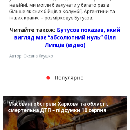
на війні, ми могли б залучати у багато разів
більше якісних бійців з Колумбії, Аргентини та
інших країн», – розмірковує Бутусов.
Читайте також:
Бутусов показав, який
вигляд має “абсолютний нуль” біля
Липців (відео)
Автор: Оксана Якушко
Популярно
Масовані обстріли Харкова та області,
смертельна ДТП – підсумки 10 серпня