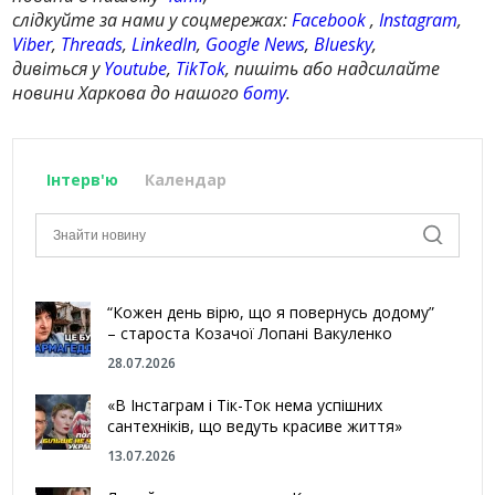
слідкуйте за нами у соцмережах:
Facebook
,
Instagram
,
Viber
,
Threads
,
LinkedIn
,
Google News
,
Bluesky
,
дивіться у
Youtube
,
TikTok
, пишіть або надсилайте
новини Харкова до нашого
боту
.
Інтерв'ю
Календар
“Кожен день вірю, що я повернусь додому”
– староста Козачої Лопані Вакуленко
28.07.2026
«В Інстаграм і Тік-Ток нема успішних
сантехніків, що ведуть красиве життя»
13.07.2026