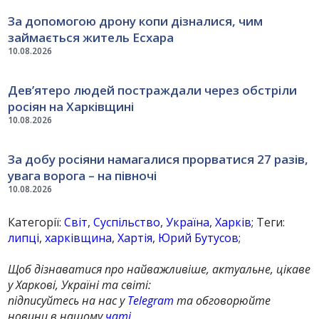
За допомогою дрону копи дізналися, чим
займається житель Есхара
10.08.2026
Дев’ятеро людей постраждали через обстріли
росіян на Харківщині
10.08.2026
За добу росіяни намагалися прорватися 27 разів,
увага ворога – на півночі
10.08.2026
Категорії:
Світ
,
Суспільство
,
Україна
,
Харків
; Теги:
липці
,
харківщина
,
Хартія
,
Юрий Бутусов
;
Щоб дізнаватися про найважливіше, актуальне, цікаве
у Харкові, Україні та світі:
підписуйтесь на нас у
Telegram
та обговорюйте
новини в нашому
чаті
,