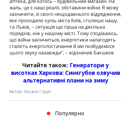
аптека, для когось – будівельний магазин. На
жаль, це є наші реалії, обставини війни. Я можу
зазначити, зі свого нещодавнього відрядження,
яке проходило крізь міста Київ, столицю нашу,
та Львів, – ситуація ще гірша на декілька
порядків, ніж у нашому місті. Тому сподіваюсь,
що війна закінчиться, енергетики налагодять
сталість енергопостачання й ми позбудемося
цього звуку назавжди”, – відзначив Бакшеєв.
Читайте також:
Генератори у
висотках Харкова: Синєгубов озвучив
альтернативні плани на зиму
Автор: Оксана Горун
Популярно