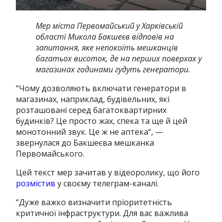
Мер міста Первомайський у Харківській
області Микола Бакшеєв відповів на
запитання, яке непокоїть мешканців
багатьох висоток, де на перших поверхах у
магазинах годинами гудуть генератори.
“
Чому дозволяють включати генератори в
магазинах, наприклад, будівельних, які
розташовані серед багатоквартирних
будинків? Це просто жах, спека та ще й цей
монотонний звук. Це ж не аптека
“, —
звернулася до Бакшеєва мешканка
Первомайського.
Цей текст мер зачитав у відеоролику, що його
розмістив
у своєму телеграм-каналі.
“
Дуже важко визначити пріоритетність
критичної інфраструктури. Для вас важлива