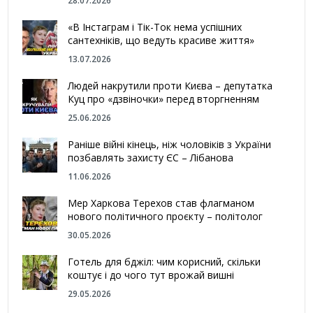
28.07.2026
«В Інстаграм і Тік-Ток нема успішних
сантехніків, що ведуть красиве життя»
13.07.2026
Людей накрутили проти Києва – депутатка
Куц про «дзвіночки» перед вторгненням
25.06.2026
Раніше війні кінець, ніж чоловіків з України
позбавлять захисту ЄС – Лібанова
11.06.2026
Мер Харкова Терехов став флагманом
нового політичного проєкту – політолог
30.05.2026
Готель для бджіл: чим корисний, скільки
коштує і до чого тут врожай вишні
29.05.2026