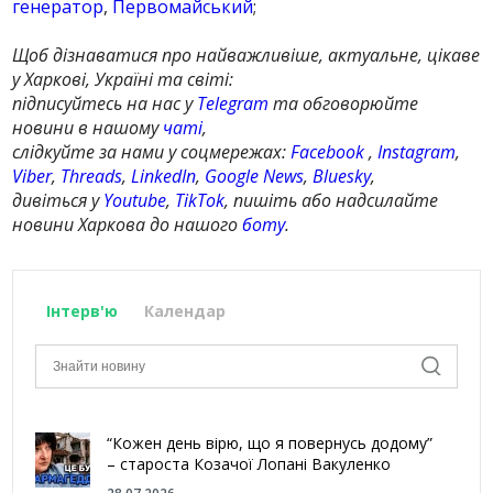
генератор
,
Первомайський
;
Щоб дізнаватися про найважливіше, актуальне, цікаве
у Харкові, Україні та світі:
підписуйтесь на нас у
Telegram
та обговорюйте
новини в нашому
чаті
,
слідкуйте за нами у соцмережах:
Facebook
,
Instagram
,
Viber
,
Threads
,
LinkedIn
,
Google News
,
Bluesky
,
дивіться у
Youtube
,
TikTok
, пишіть або надсилайте
новини Харкова до нашого
боту
.
Інтерв'ю
Календар
“Кожен день вірю, що я повернусь додому”
– староста Козачої Лопані Вакуленко