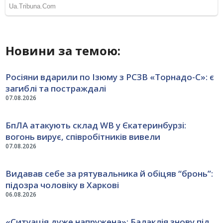
Новини за темою:
Росіяни вдарили по Ізюму з РСЗВ «Торнадо-С»: є
загиблі та постраждалі
07.08.2026
БпЛА атакують склад WB у Єкатеринбурзі:
вогонь вирує, співробітників вивели
07.08.2026
Видавав себе за рятувальника й обіцяв “бронь”:
підозра чоловіку в Харкові
06.08.2026
«Ситуація дуже напружена»: Балаклія знову під