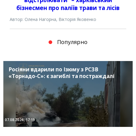
бізнесмен про паліїв трави та лісів
Автор: Олена Нагорна, Вікторія Яковенко
Популярно
Росіяни вдарили по Ізюму з РСЗВ
«Торнадо-С»: є загиблі та постраждалі
07.08.2026, 17:19