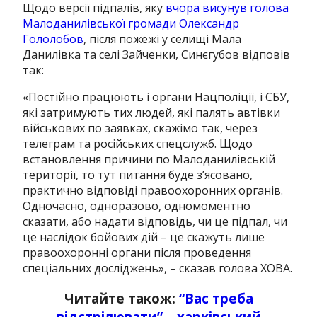
Щодо версії підпалів, яку
вчора висунув голова
Малоданилівської громади Олександр
Гололобов
, після пожежі у селищі Мала
Данилівка та селі Зайченки, Синєгубов відповів
так:
«Постійно працюють і органи Нацполіції, і СБУ,
які затримують тих людей, які палять автівки
військових по заявках, скажімо так, через
телеграм та російських спецслужб. Щодо
встановлення причини по Малоданилівській
території, то тут питання буде з’ясовано,
практично відповіді правоохоронних органів.
Одночасно, одноразово, одномоментно
сказати, або надати відповідь, чи це підпал, чи
це наслідок бойових дій – це скажуть лише
правоохоронні органи після проведення
спеціальних досліджень», – сказав голова ХОВА.
Читайте також:
“Вас треба
відстрілювати” – харківський