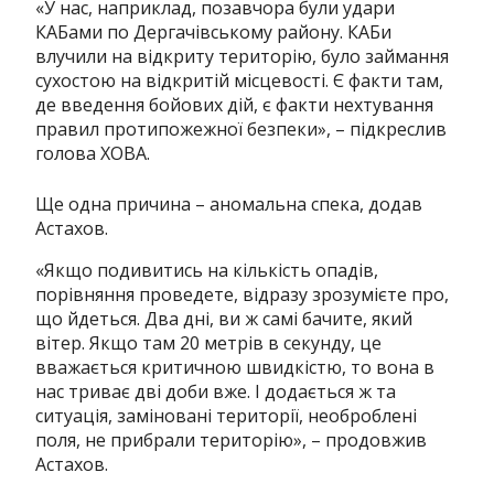
«У нас, наприклад, позавчора були удари
КАБами по Дергачівському району. КАБи
влучили на відкриту територію, було займання
сухостою на відкритій місцевості. Є факти там,
де введення бойових дій, є факти нехтування
правил протипожежної безпеки», – підкреслив
голова ХОВА.
Ще одна причина – аномальна спека, додав
Астахов.
«Якщо подивитись на кількість опадів,
порівняння проведете, відразу зрозумієте про,
що йдеться. Два дні, ви ж самі бачите, який
вітер. Якщо там 20 метрів в секунду, це
вважається критичною швидкістю, то вона в
нас триває дві доби вже. І додається ж та
ситуація, заміновані території, необроблені
поля, не прибрали територію», – продовжив
Астахов.