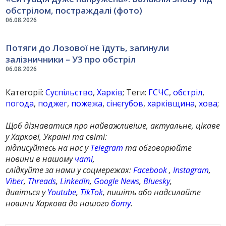
обстрілом, постраждалі (фото)
06.08.2026
Потяги до Лозової не їдуть, загинули
залізничники – УЗ про обстріл
06.08.2026
Категорії:
Суспільство
,
Харків
; Теги:
ГСЧС
,
обстріл
,
погода
,
поджег
,
пожежа
,
сінєгубов
,
харківщина
,
хова
;
Щоб дізнаватися про найважливіше, актуальне, цікаве
у Харкові, Україні та світі:
підписуйтесь на нас у
Telegram
та обговорюйте
новини в нашому
чаті
,
слідкуйте за нами у соцмережах:
Facebook
,
Instagram
,
Viber
,
Threads
,
LinkedIn
,
Google News
,
Bluesky
,
дивіться у
Youtube
,
TikTok
, пишіть або надсилайте
новини Харкова до нашого
боту
.