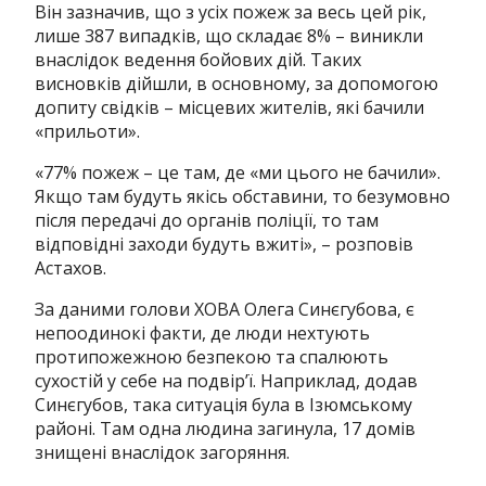
Він зазначив, що з усіх пожеж за весь цей рік,
лише 387 випадків, що складає 8% – виникли
внаслідок ведення бойових дій. Таких
висновків дійшли, в основному, за допомогою
допиту свідків – місцевих жителів, які бачили
«прильоти».
«77% пожеж – це там, де «ми цього не бачили».
Якщо там будуть якісь обставини, то безумовно
після передачі до органів поліції, то там
відповідні заходи будуть вжиті», – розповів
Астахов.
За даними голови ХОВА Олега Синєгубова, є
непоодинокі факти, де люди нехтують
протипожежною безпекою та спалюють
сухостій у себе на подвір’ї. Наприклад, додав
Синєгубов, така ситуація була в Ізюмському
районі. Там одна людина загинула, 17 домів
знищені внаслідок загоряння.