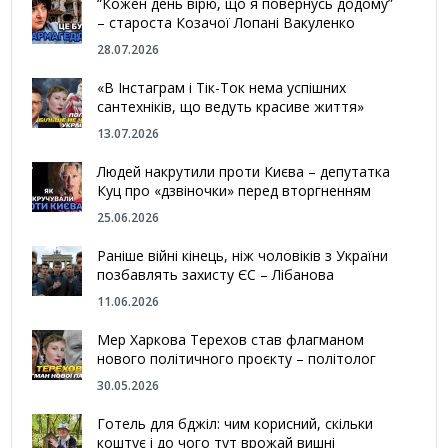
“Кожен день вірю, що я повернусь додому”
– староста Козачої Лопані Вакуленко
28.07.2026
«В Інстаграм і Тік-Ток нема успішних
сантехніків, що ведуть красиве життя»
13.07.2026
Людей накрутили проти Києва – депутатка
Куц про «дзвіночки» перед вторгненням
25.06.2026
Раніше війні кінець, ніж чоловіків з України
позбавлять захисту ЄС – Лібанова
11.06.2026
Мер Харкова Терехов став флагманом
нового політичного проєкту – політолог
30.05.2026
Готель для бджіл: чим корисний, скільки
коштує і до чого тут врожай вишні