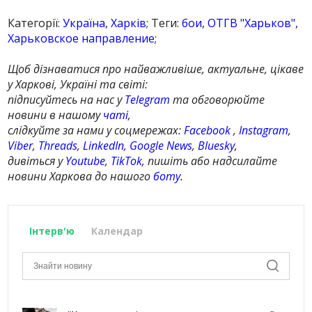
Категорії:
Україна
,
Харків
; Теги:
бои
,
ОТГВ "Харьков"
,
Харьковское направление
;
Щоб дізнаватися про найважливіше, актуальне, цікаве
у Харкові, Україні та світі:
підписуйтесь на нас у
Telegram
та обговорюйте
новини в нашому
чаті
,
слідкуйте за нами у соцмережах:
Facebook
,
Instagram
,
Viber
,
Threads
,
LinkedIn
,
Google News
,
Bluesky
,
дивіться у
Youtube
,
TikTok
, пишіть або надсилайте
новини Харкова до нашого
боту
.
Інтерв'ю
Календар