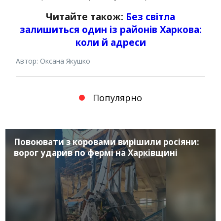
Читайте також:
Без світла
залишиться один із районів Харкова:
коли й адреси
Автор: Оксана Якушко
Популярно
Повоювати з коровами вирішили росіяни:
ворог ударив по фермі на Харківщині