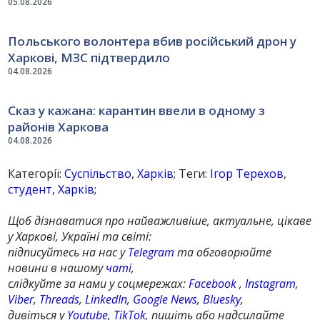
05.08.2026
Польського волонтера вбив російський дрон у
Харкові, МЗС підтвердило
04.08.2026
Сказ у кажана: карантин ввели в одному з
районів Харкова
04.08.2026
Категорії:
Суспільство
,
Харків
; Теги:
Ігор Терехов
,
студент
,
Харків
;
Щоб дізнаватися про найважливіше, актуальне, цікаве
у Харкові, Україні та світі:
підписуйтесь на нас у
Telegram
та обговорюйте
новини в нашому
чаті
,
слідкуйте за нами у соцмережах:
Facebook
,
Instagram
,
Viber
,
Threads
,
LinkedIn
,
Google News
,
Bluesky
,
дивіться у
Youtube
,
TikTok
, пишіть або надсилайте