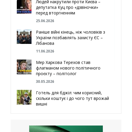
Людей накрутили проти Києва –
депутатка Куц про «дзвіночки»
перед вторгненням
25.06.2026
Раніше війні кінець, ніж чоловіків з
України позбавлять захисту ЄС –
Лібанова
11.06.2026
Мер Харкова Терехов став
флагманом нового політичного
проєкту – політолог
30.05.2026
Готель для бджіл: чим корисний,
скільки коштує і до чого тут врожай
вишні
29.05.2026
Ми навіть робили труни – мер
Чугуєва, міста, яке встояло попри