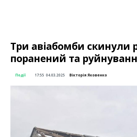
Три авіабомби скинули р
поранений та руйнуванн
Події
17:55
04.03.2025
Вікторія Яковенко