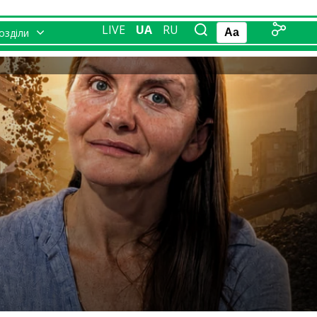
LIVE
UA
RU
розділи
Aa