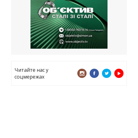
все
21.05.2026
«ТЦК порушує закон? Нехай
платять!» Як завдяки штрафу жінку
виключили з обліку
15.05.2026
Читайте нас у
соцмережах