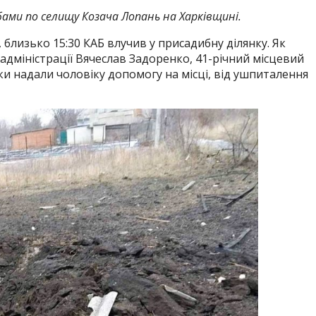
ами по селищу Козача Лопань на Харківщині.
 близько 15:30 КАБ влучив у присадибну ділянку. Як
 адміністрації Вячеслав Задоренко, 41-річний місцевий
 надали чоловіку допомогу на місці, від ушпиталення