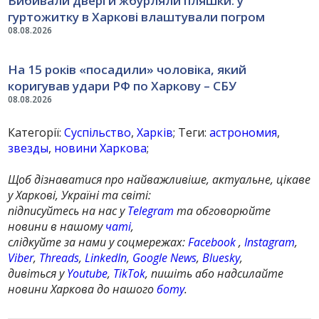
Вибивали двері й жбурляли пляшки: у
гуртожитку в Харкові влаштували погром
08.08.2026
На 15 років «посадили» чоловіка, який
коригував удари РФ по Харкову – СБУ
08.08.2026
Категорії:
Суспільство
,
Харків
; Теги:
астрономия
,
звезды
,
новини Харкова
;
Щоб дізнаватися про найважливіше, актуальне, цікаве
у Харкові, Україні та світі:
підписуйтесь на нас у
Telegram
та обговорюйте
новини в нашому
чаті
,
слідкуйте за нами у соцмережах:
Facebook
,
Instagram
,
Viber
,
Threads
,
LinkedIn
,
Google News
,
Bluesky
,
дивіться у
Youtube
,
TikTok
, пишіть або надсилайте
новини Харкова до нашого
боту
.