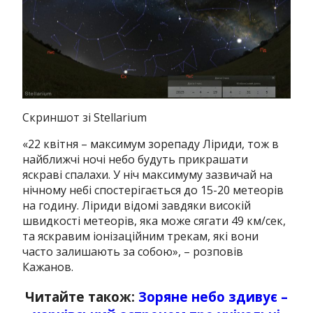
Скриншот зі Stellarium
«
22 квітня – максимум зорепаду Ліриди, тож в
найближчі ночі небо будуть прикрашати
яскраві спалахи. У ніч максимуму зазвичай на
нічному небі спостерігається до 15-20 метеорів
на годину. Ліриди відомі завдяки високій
швидкості метеорів, яка може сягати 49 км/сек,
та яскравим іонізаційним трекам, які вони
часто залишають за собою
», – розповів
Кажанов.
Читайте також:
Зоряне небо здивує –