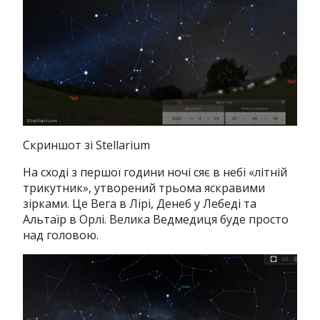
Скриншот зі Stellarium
На сході з першої години ночі сяє в небі «літній
трикутник», утворений трьома яскравими
зірками. Це Вега в Лірі, Денеб у Лебеді та
Альтаїр в Орлі. Велика Ведмедиця буде просто
над головою.