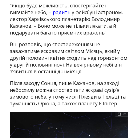
“Якщо буде можливість, спостерігайте і
вивчайте небо, –
радить
у фейсбуці астроном,
лектор Харківського планетарію Володимир
Кажанов. –
Воно може не тільки лякати, а й
подарувати багато приємних вражень”.
Він розповів, що спостереженням не
заважатиме яскравим світлом Місяць, який у
другій половині квітня сходить над горизонтом
у другій половині ночі. На вечірньому небі він
з’явиться в останні дні місяця.
Після заходу Сонця, пише Кажанов, на заході
небосхилу можна спостерігати яскраві сузір’я
зимового неба, у тому числі Плеяди в Тельці та
туманність Оріона, а також планету Юпітер.