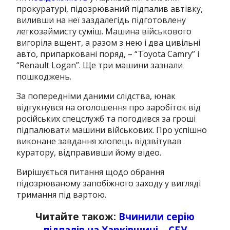
прокуратурі, підозрюваний підпалив автівку,
виливши на неї заздалегідь підготовлену
легкозаймисту суміш. Машина військового
вигоріла вщент, а разом з нею і два цивільні
авто, припарковані поряд, – “Toyota Camry” і
“Renault Logan”. Ще три машини зазнали
пошкоджень.
За попередніми даними слідства, юнак
відгукнувся на оголошення про заробіток від
російських спецслужб та погодився за гроші
підпалювати машини військових. Про успішно
виконане завдання хлопець відзвітував
куратору, відправивши йому відео.
Вирішується питання щодо обрання
підозрюваному запобіжного заходу у вигляді
тримання під вартою.
Читайте також:
Вчинили серію
підпалів на Харківщині – СБУ