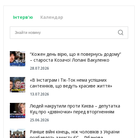
Інтерв'ю
Календар
“Кожен день вірю, що я повернусь додому”
– староста Козачої Лопані Вакуленко
28.07.2026
«В Інстаграм і Тік-Ток нема успішних
сантехніків, що ведуть красиве життя»
13.07.2026
Людей накрутили проти Києва – депутатка
Куц про «дзвіночки» перед вторгненням
25.06.2026
Раніше війні кінець, ніж чоловіків з України
позбавлять захисту ЄС – Лібанова