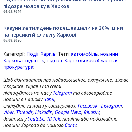
підозра чоловіку в Харкові
06.08.2026
Кавуни за тиждень подешевшали на 20%, ціни
на персики й сливи у Харкові
06.08.2026
Категорії:
Події
,
Харків
; Теги:
автомобіль
,
новини
Харкова
,
підліток
,
підпал
,
Харьковская областная
прокуратура
;
Щоб дізнаватися про найважливіше, актуальне, цікаве
у Харкові, Україні та світі:
підписуйтесь на нас у
Telegram
та обговорюйте
новини в нашому
чаті
,
слідкуйте за нами у соцмережах:
Facebook
,
Instagram
,
Viber
,
Threads
,
LinkedIn
,
Google News
,
Bluesky
,
дивіться у
Youtube
,
TikTok
, пишіть або надсилайте
новини Харкова до нашого
боту
.