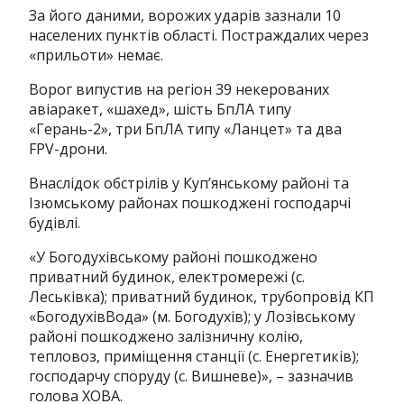
За його даними, ворожих ударів зазнали 10
населених пунктів області. Постраждалих через
«прильоти» немає.
Ворог випустив на регіон 39 некерованих
авіаракет, «шахед», шість БпЛА типу
«Герань-2», три БпЛА типу «Ланцет» та два
FPV-дрони.
Внаслідок обстрілів у Куп’янському районі та
Ізюмському районах пошкоджені господарчі
будівлі.
«У Богодухівському районі пошкоджено
приватний будинок, електромережі (с.
Леськівка); приватний будинок, трубопровід КП
«БогодухівВода» (м. Богодухів); у Лозівському
районі пошкоджено залізничну колію,
тепловоз, приміщення станції (с. Енергетиків);
господарчу споруду (с. Вишневе)», – зазначив
голова ХОВА.