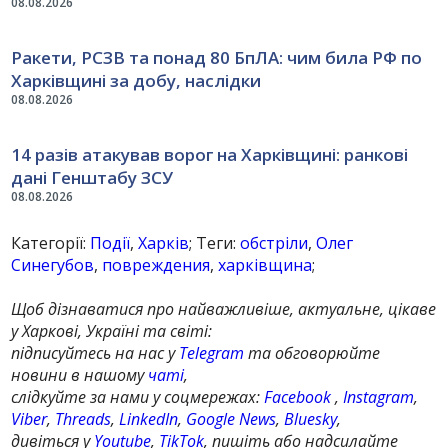
08.08.2026
Ракети, РСЗВ та понад 80 БпЛА: чим била РФ по
Харківщині за добу, наслідки
08.08.2026
14 разів атакував ворог на Харківщині: ранкові
дані Генштабу ЗСУ
08.08.2026
Категорії:
Події
,
Харків
; Теги:
обстріли
,
Олег
Синегубов
,
повреждения
,
харківщина
;
Щоб дізнаватися про найважливіше, актуальне, цікаве
у Харкові, Україні та світі:
підписуйтесь на нас у
Telegram
та обговорюйте
новини в нашому
чаті
,
слідкуйте за нами у соцмережах:
Facebook
,
Instagram
,
Viber
,
Threads
,
LinkedIn
,
Google News
,
Bluesky
,
дивіться у
Youtube
,
TikTok
, пишіть або надсилайте