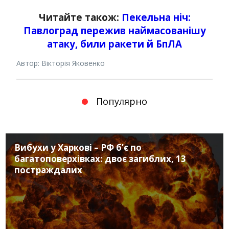
Читайте також:
Пекельна ніч:
Павлоград пережив наймасованішу
атаку, били ракети й БпЛА
Автор: Вікторія Яковенко
Популярно
Вибухи у Харкові – РФ б’є по
багатоповерхівках: двоє загиблих, 13
постраждалих