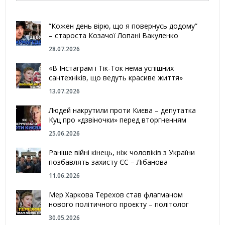
“Кожен день вірю, що я повернусь додому”
– староста Козачої Лопані Вакуленко
28.07.2026
«В Інстаграм і Тік-Ток нема успішних
сантехніків, що ведуть красиве життя»
13.07.2026
Людей накрутили проти Києва – депутатка
Куц про «дзвіночки» перед вторгненням
25.06.2026
Раніше війні кінець, ніж чоловіків з України
позбавлять захисту ЄС – Лібанова
11.06.2026
Мер Харкова Терехов став флагманом
нового політичного проєкту – політолог
30.05.2026