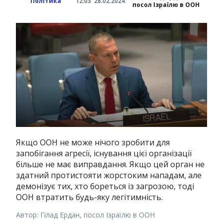
Політика
12:03
28.02.2024
посол Ізраїлю в ООН
Якщо ООН не може нічого зробити для
запобігання агресії, існування цієї організації
більше не має виправдання. Якщо цей орган не
здатний протистояти жорстоким нападам, але
демонізує тих, хто бореться із загрозою, тоді
ООН втратить будь-яку легітимність.
Автор: Гілад Ердан, посол Ізраїлю в ООН