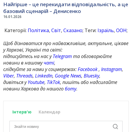
Найгірше – це перекидати відповідальність, а це
базовий сценарій – Денисенко
16.01.2026
Категорії:
Політика
,
Світ
,
Сказано
; Теги:
Ізраїль
,
ООН
;
Щоб дізнаватися про найважливіше, актуальне, цікаве
у Харкові, Україні та світі:
підписуйтесь на нас у
Telegram
та обговорюйте
новини в нашому
чаті
,
слідкуйте за нами у соцмережах:
Facebook
,
Instagram
,
Viber
,
Threads
,
LinkedIn
,
Google News
,
Bluesky
,
дивіться у
Youtube
,
TikTok
, пишіть або надсилайте
новини Харкова до нашого
боту
.
Інтерв'ю
Календар