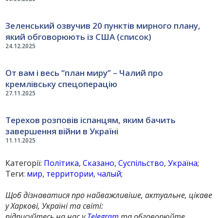
Зеленський озвучив 20 пунктів мирного плану,
який обговорюють із США (список)
24.12.2025
От вам і весь “план миру” – Чалий про
кремлівську спецоперацію
27.11.2025
Терехов розповів іспанцям, яким бачить
завершення війни в Україні
11.11.2025
Категорії:
Політика
,
Сказано
,
Суспільство
,
Україна
;
Теги:
мир
,
территории
,
чалый
;
Щоб дізнаватися про найважливіше, актуальне, цікаве
у Харкові, Україні та світі:
підписуйтесь на нас у
Telegram
та обговорюйте