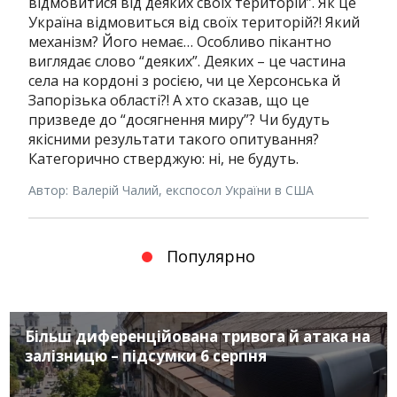
відмовитися від деяких своїх територій”. Як це
Україна відмовиться від своїх територій?! Який
механізм? Його немає… Особливо пікантно
виглядає слово “деяких”. Деяких – це частина
села на кордоні з росією, чи це Херсонська й
Запорізька області?! А хто сказав, що це
призведе до “досягнення миру”? Чи будуть
якісними результати такого опитування?
Категорично стверджую: ні, не будуть.
Автор: Валерій Чалий, експосол України в США
Популярно
Більш диференційована тривога й атака на
залізницю – підсумки 6 серпня