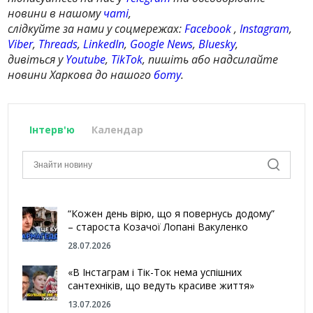
новини в нашому
чаті
,
слідкуйте за нами у соцмережах:
Facebook
,
Instagram
,
Viber
,
Threads
,
LinkedIn
,
Google News
,
Bluesky
,
дивіться у
Youtube
,
TikTok
, пишіть або надсилайте
новини Харкова до нашого
боту
.
Інтерв'ю
Календар
“Кожен день вірю, що я повернусь додому”
– староста Козачої Лопані Вакуленко
28.07.2026
«В Інстаграм і Тік-Ток нема успішних
сантехніків, що ведуть красиве життя»
13.07.2026