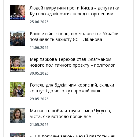
Людей накрутили проти Києва – депутатка
Куц про «дзвіночки» перед вторгненням
25.06.2026
Раніше війні кінець, ніж чоловіків з України
позбавлять захисту ЄС – Лібанова
11.06.2026
Мер Харкова Терехов став флагманом
нового політичного проєкту – політолог
30.05.2026
Готель для бджіл: чим корисний, скільки
коштує і до чого тут врожай вишні
29.05.2026
Ми навіть робили труни – мер Чугуєва,
міста, яке встояло попри все
21.05.2026
«ТЦК порушує закон? Нехай платять!» Як