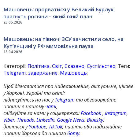
Машовець: прорватися у Великий Бурлук
прагнуть росіяни – який їхній план
28.05.2026
Машовець: на півночі ЗСУ зачистили село, на
Куп’янщині у РФ мимовільна пауза
18.04.2026
Категорії:
Політика
,
Світ
,
Сказано
,
Суспільство
; Теги:
Telegram
,
задержание
,
Машовець
;
Щоб дізнаватися про найважливіше, актуальне, цікаве
у Харкові, Україні та світі:
підписуйтесь на нас у
Telegram
та обговорюйте
новини в нашому
чаті
,
слідкуйте за нами у соцмережах:
Facebook
,
Instagram
,
Viber
,
Threads
,
LinkedIn
,
Google News
,
Bluesky
,
дивіться у
Youtube
,
TikTok
, пишіть або надсилайте
новини Харкова до нашого
боту
.