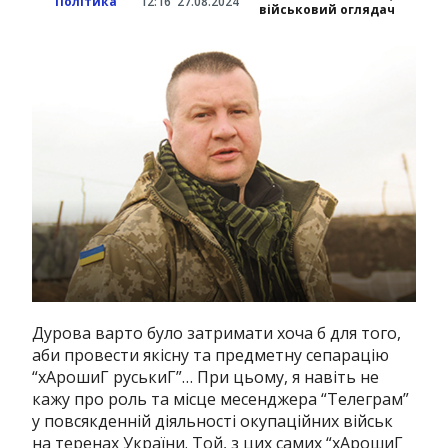
Політика
12:16
27.08.2024
військовий оглядач
Дурова варто було затримати хоча б для того,
аби провести якісну та предметну сепарацію
“хАрошиГ руськиГ”… При цьому, я навіть не
кажу про роль та місце месенджера “Телеграм”
у повсякденній діяльності окупаційних військ
на теренах України. Той, з цих самих “хАрошиГ