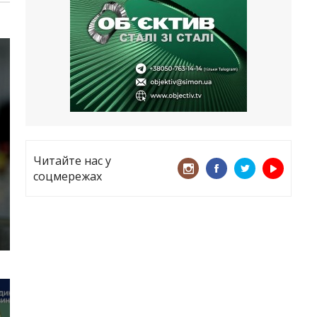
все
21.05.2026
«ТЦК порушує закон? Нехай
платять!» Як завдяки штрафу жінку
виключили з обліку
15.05.2026
Читайте нас у
соцмережах