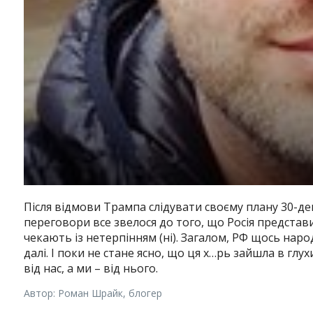
Після відмови Трампа слідувати своєму плану 30-де
переговори все звелося до того, що Росія представи
чекають із нетерпінням (ні). Загалом, РФ щось нар
далі. І поки не стане ясно, що ця х…рь зайшла в глу
від нас, а ми – від нього.
Автор: Роман Шрайк, блогер