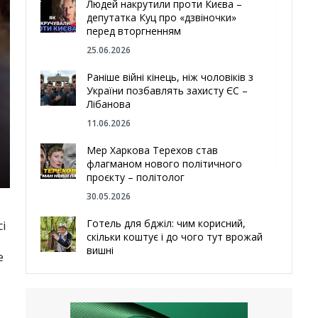
Людей накрутили проти Києва –
депутатка Куц про «дзвіночки»
перед вторгненням
25.06.2026
Раніше війні кінець, ніж чоловіків з
України позбавлять захисту ЄС –
Лібанова
11.06.2026
Мер Харкова Терехов став
флагманом нового політичного
проєкту – політолог
30.05.2026
Готель для бджіл: чим корисний,
і
скільки коштує і до чого тут врожай
вишні
е
29.05.2026
Ми навіть робили труни – мер
Чугуєва, міста, яке встояло попри