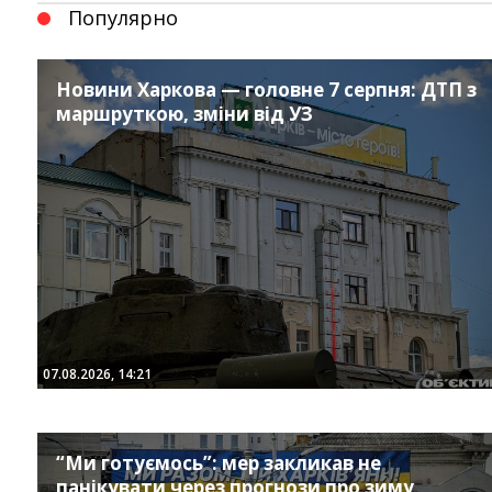
Популярно
Новини Харкова — головне 7 серпня: ДТП з
маршруткою, зміни від УЗ
Instagram
Facebook
Twitter
Youtube
07.08.2026, 14:21
“Ми готуємось”: мер закликав не
панікувати через прогнози про зиму