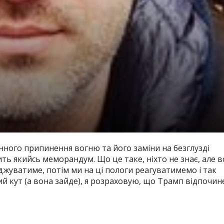
нного припинення вогню та його заміни на безглузді
ть якийсь меморандум. Що це таке, ніхто не знає, але вс
оджуватиме, потім ми на ці пологи реагуватимемо і так
хий кут (а вона зайде), я розраховую, що Трамп відпочин