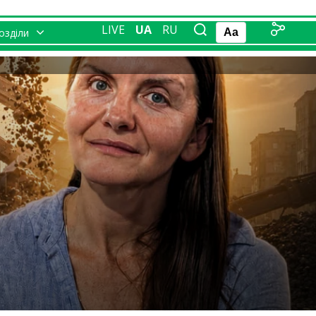
LIVE
UA
RU
розділи
Aa