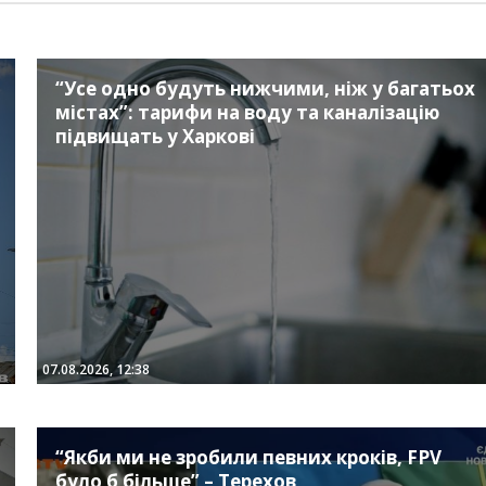
“Усе одно будуть нижчими, ніж у багатьох
містах”: тарифи на воду та каналізацію
підвищать у Харкові
07.08.2026, 12:38
“Якби ми не зробили певних кроків, FPV
було б більше” – Терехов