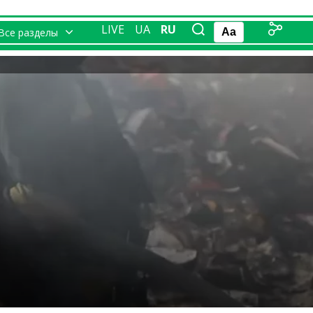
LIVE
UA
RU
Все разделы
Aa