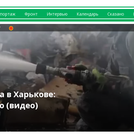
портаж
Фронт
Интервью
Календарь
Сказано
ршрутов
 по Харькову:
а в Харькове:
ЛА: чем била РФ
бласти: погиб
за 8 августа:
нонсируют на
олнено)
 (видео)
оследствия
жары (фото)
тел «Шахед»