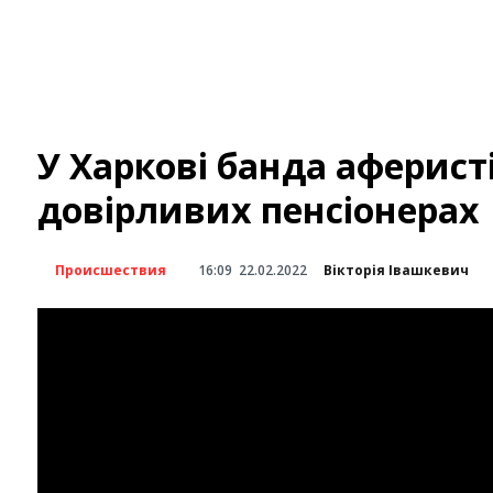
У Харкові банда аферист
довірливих пенсіонерах
Происшествия
16:09
22.02.2022
Вікторія Івашкевич