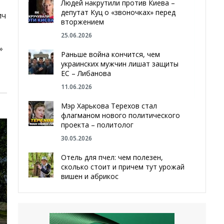
Людей накрутили против Киева –
депутат Куц о «звоночках» перед
ич
вторжением
25.06.2026
»
Раньше война кончится, чем
украинских мужчин лишат защиты
ЕС – Либанова
11.06.2026
Мэр Харькова Терехов стал
флагманом нового политического
проекта – политолог
30.05.2026
Отель для пчел: чем полезен,
сколько стоит и причем тут урожай
вишен и абрикос
29.05.2026
Мы даже делали гробы — мэр
Чугуева, города, который устоял,