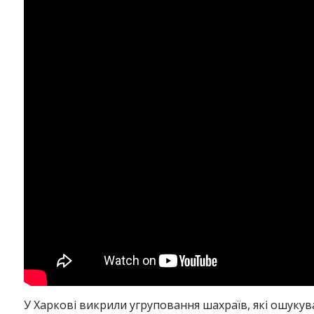
У Харкові викрили угруповання шахраїв, які ошукува