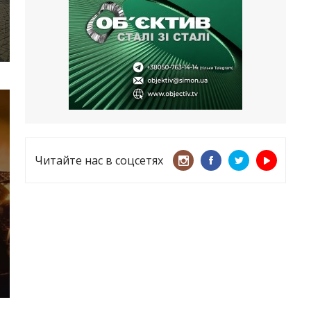
несмотря ни на что
21.05.2026
«ТЦК нарушает закон? Пусть
платят!» Как благодаря штрафу
женщину сняли с учета
15.05.2026
Читайте нас в соцсетях