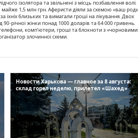
дчого ізолятора та звільнені з місць позбавлення волі.
 майже 1,5 млн грн. Аферисти діяли за схемою «ваш род
за їхніх близьких та вимагали гроші на лікування. Двох
90-річної жінки понад 1000 доларів та 64 000 гривень.
і телефони, комп’ютери, гроші та блокноти з «чорновими
рганізатор злочинної схеми.
Новости Харькова — главное за 8 августа:
склад горел неделю, прилетел «Шахед»