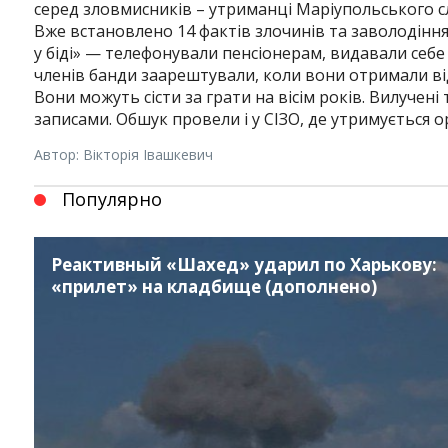
серед зловмисників – утриманці Маріупольського слі
Вже встановлено 14 фактів злочинів та заволодіння
у біді» — телефонували пенсіонерам, видавали себе 
членів банди заарештували, коли вони отримали від 
Вони можуть сісти за грати на вісім років. Вилучен
записами. Обшук провели і у СІЗО, де утримується о
Автор: Вікторія Івашкевич
Популярно
Реактивный «Шахед» ударил по Харькову:
«прилет» на кладбище (дополнено)