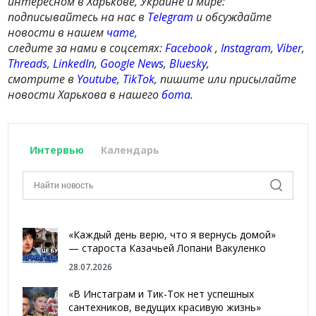
интересном в Харькове, Украине и мире:
подписывайтесь на нас в
Telegram
и обсуждайте
новости в нашем
чате
,
следите за нами в соцсетях:
Facebook
,
Instagram
,
Viber
,
Threads
,
LinkedIn
,
Google News
,
Bluesky
,
смотрите в
Youtube
,
TikTok
, пишите или присылайте
новости Харькова в нашего
бота
.
Интервью
Календарь
«Каждый день верю, что я вернусь домой»
— староста Казачьей Лопани Вакуленко
28.07.2026
«В Инстаграм и Тик-Ток нет успешных
сантехников, ведущих красивую жизнь»