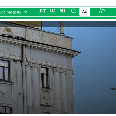
LIVE
UA
RU
Все разделы
Aa