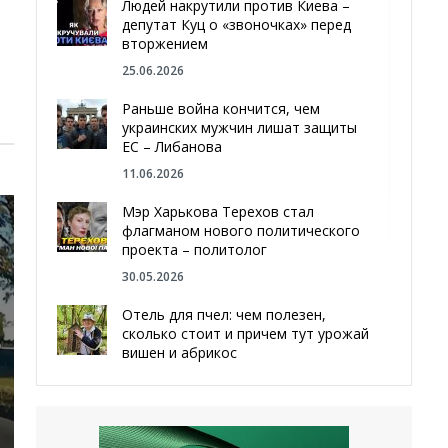
Людей накрутили против Киева –
депутат Куц о «звоночках» перед
вторжением
25.06.2026
Раньше война кончится, чем
украинских мужчин лишат защиты
ЕС – Либанова
11.06.2026
Мэр Харькова Терехов стал
флагманом нового политического
проекта – политолог
30.05.2026
Отель для пчел: чем полезен,
сколько стоит и причем тут урожай
вишен и абрикос
29.05.2026
Мы даже делали гробы — мэр
Чугуева, города, который устоял,