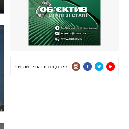
несмотря ни на что
21.05.2026
«ТЦК нарушает закон? Пусть
платят!» Как благодаря штрафу
женщину сняли с учета
15.05.2026
Читайте нас в соцсетях