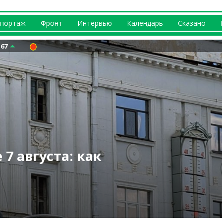
портаж
Фронт
Интервью
Календарь
Сказано
.67
телями ТЦК и
атеринбурге:
? Что происходит
вернусь домой» —
оммунальное
7 августа: как
сследует
иков вывели
е (видео)
Вакуленко
ожар