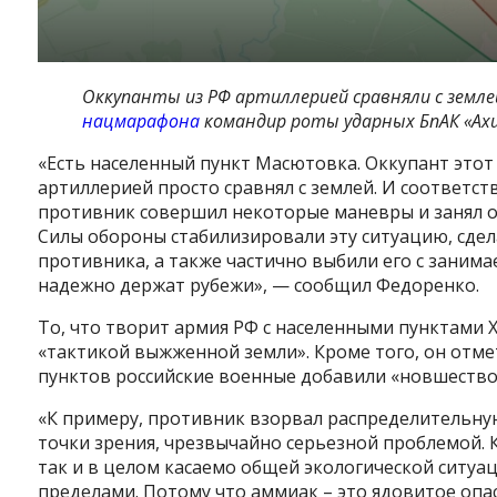
Оккупанты из РФ артиллерией сравняли с земле
нацмарафона
командир роты ударных БпАК «Ахи
«Есть населенный пункт Масютовка. Оккупант этот 
артиллерией просто сравнял с землей. И соответств
противник совершил некоторые маневры и занял оп
Силы обороны стабилизировали эту ситуацию, сд
противника, а также частично выбили его с заним
надежно держат рубежи», — сообщил Федоренко.
То, что творит армия РФ с населенными пунктами
«тактикой выжженной земли». Кроме того, он отме
пунктов российские военные добавили «новшество»
«К примеру, противник взорвал распределительную
точки зрения, чрезвычайно серьезной проблемой.
так и в целом касаемо общей экологической ситуаци
пределами. Потому что аммиак – это ядовитое опа