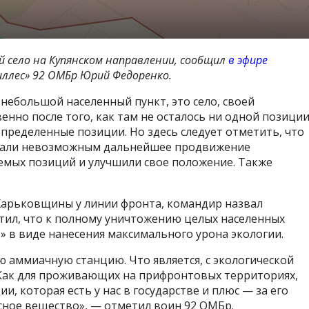
й село на Купянском направлении, сообщил
в эфире
ллес» 92 ОМБр Юрий Федоренко.
небольшой населенный пункт, это село, своей
енно после того, как там не осталось ни одной позиции
ределенные позиции. Но здесь следует отметить, что
елали невозможным дальнейшее продвижение
аемых позиций и улучшили свое положение. Также
 Харьковщины у линии фронта, командир назвал
тил, что к полному уничтожению целых населенных
 в виде нанесения максимального урона экологии.
 аммиачную станцию. Что является, с экологической
 Как для проживающих на прифронтовых территориях,
и, которая есть у нас в государстве и плюс — за его
сное вещество», — отметил воин 92 ОМБр.