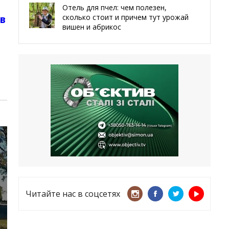
Отель для пчел: чем полезен,
сколько стоит и причем тут урожай
яв
вишен и абрикос
29.05.2026
Мы даже делали гробы — мэр
Чугуева, города, который устоял,
несмотря ни на что
21.05.2026
«ТЦК нарушает закон? Пусть
платят!» Как благодаря штрафу
женщину сняли с учета
15.05.2026
Читайте нас в соцсетях