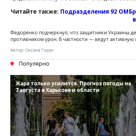
Читайте также:
Подразделения 92 ОМБр
Федоренко подчеркнул, что защитники Украины де
противником урон. В частности — ведут активную
Автор: Оксана Горун
Популярно
Жара только усилится. Прогноз погоды на
7 августа в Харькове и области
Instagram
Facebook
Twitter
Youtube