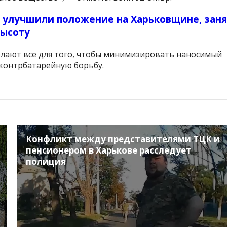
 улучшили положение на Харьковщине, зан
высоту
лают все для того, чтобы минимизировать наносимый
 контрбатарейную борьбу.
Конфликт между представителями ТЦК и
пенсионером в Харькове расследует
полиция