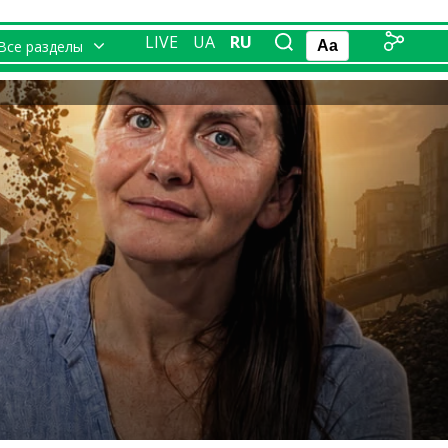
LIVE
UA
RU
Все разделы
Aa