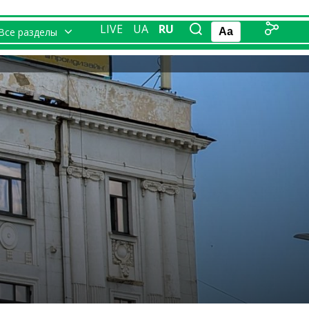
LIVE
UA
RU
Все разделы
Aa