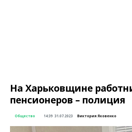
На Харьковщине работн
пенсионеров – полиция
Общество
14:39
31.07.2023
Виктория Яковенко