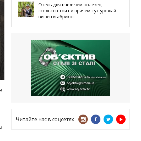
Отель для пчел: чем полезен,
сколько стоит и причем тут урожай
вишен и абрикос
29.05.2026
Мы даже делали гробы — мэр
Чугуева, города, который устоял,
несмотря ни на что
21.05.2026
«ТЦК нарушает закон? Пусть
платят!» Как благодаря штрафу
женщину сняли с учета
ы
15.05.2026
Читайте нас в соцсетях
и