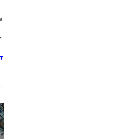
е
м
т