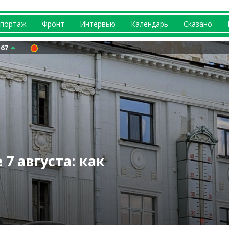
портаж
Фронт
Интервью
Календарь
Сказано
.67
телями ТЦК и
оммунальное
7 августа: как
? Что происходит
вернусь домой» —
сследует
инегубов
ожар
е (видео)
Вакуленко
у оповещения