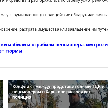
эти средства и распоряжалась по своему усмотрению»,
 Дома у злоумышленницы полицейские обнаружили личны
рисвоение, растрата имущества или завладение им путе
ки избили и ограбили пенсионера: им грози
лет тюрмы
Конфликт между представителями ТЦК и
пенсионером в Харькове расследует
полиция