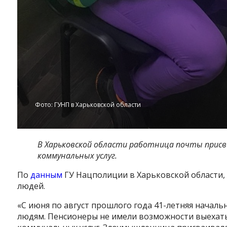
Фото: ГУНП в Харьковской области
В Харьковской области работница почты присв
коммунальных услуг.
По
данным
ГУ Нацполиции в Харьковской области, 
людей.
Instagram
Facebook
Twitter
Youtube
«С июня по август прошлого года 41-летняя начал
людям. Пенсионеры не имели возможности выехать 