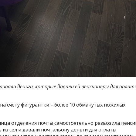
аивала деньги, которые давали ей пенсионеры для оплат
на счету фигурантки – более 10 обманутых пожилых
ьница отделения почты самостоятельно развозила пенси
из сел и давали почтальону деньги для оплаты