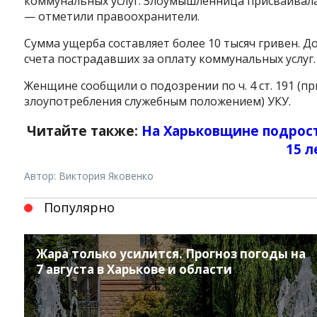
коммунальных услуг. Злоумышленница присваивала 
— отметили правоохранители.
Сумма ущерба составляет более 10 тысяч гривен.
счета пострадавших за оплату коммунальных услуг.
Женщине сообщили о подозрении по ч. 4 ст. 191 (п
злоупотребления служебным положением) УКУ.
Читайте также:
На Харьковщине подрост
15 
Автор: Виктория Яковенко
Популярно
Жара только усилится. Прогноз погоды на
7 августа в Харькове и области