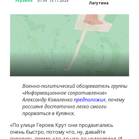
Украина
07:59
15.11.2024
Лагутина
Военно-политический обозреватель группы
«Информационное сопротивление»
Александр Коваленко
предположил
, почему
россияне достаточно легко смогли
прорваться в Купянск.
«По улице Героев Крут они продвигались
очень быстро, потому что, ну, давайте
говорить прямо: кто-то что-то недоглядел. И