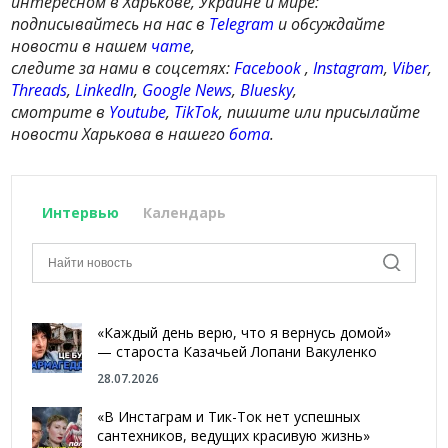
интересном в Харькове, Украине и мире:
подписывайтесь на нас в
Telegram
и обсуждайте
новости в нашем
чате
,
следите за нами в соцсетях:
Facebook
,
Instagram
,
Viber
,
Threads
,
LinkedIn
,
Google News
,
Bluesky
,
смотрите в
Youtube
,
TikTok
, пишите или присылайте
новости Харькова в нашего
бота
.
Интервью
Календарь
«Каждый день верю, что я вернусь домой»
— староста Казачьей Лопани Вакуленко
28.07.2026
«В Инстаграм и Тик-Ток нет успешных
сантехников, ведущих красивую жизнь»