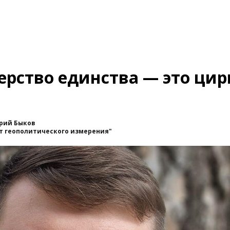
рство единства — это цир
рий Быков
т геополитического измерения"