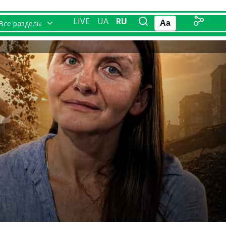
LIVE
UA
RU
Все разделы
Aa