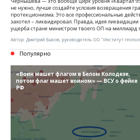
Чернышева — это вообще цирк уровня «Квартал 95»
не нужно, лучше создайте условия возвращения гр
протекционизма. Это все профессиональные действ
захотел – ликвидировал. Правда, идея ликвидации
ущерба стране министром твоего ОП на миллиард 
Автор: Дмитрий Быков, руководитель ОО "Институт геопол
Популярно
«Воин машет флагом в Белом Колодезе,
потом флаг машет воином» — ВСУ о фейке
РФ