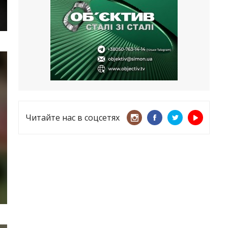
несмотря ни на что
21.05.2026
«ТЦК нарушает закон? Пусть
платят!» Как благодаря штрафу
женщину сняли с учета
15.05.2026
Читайте нас в соцсетях