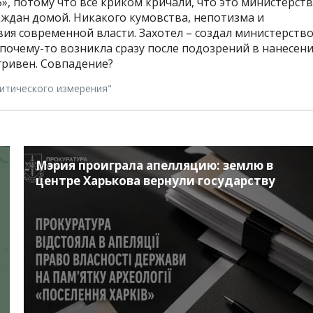
, потому что все криком кричали, что это министерст
аждан домой. Никакого кумовства, непотизма и
ия современной власти. Захотел – создал министерство
 почему-то возникла сразу после подозрений в нанесен
гривен. Совпадение?
итического измерения"
Мэрия проиграла апелляцию: землю в
центре Харькова вернули государству