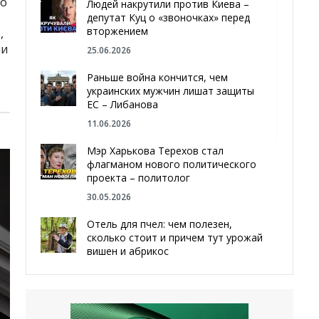
во
Людей накрутили против Киева –
депутат Куц о «звоночках» перед
вторжением
,
ии
25.06.2026
Раньше война кончится, чем
украинских мужчин лишат защиты
ЕС – Либанова
11.06.2026
Мэр Харькова Терехов стал
флагманом нового политического
проекта – политолог
30.05.2026
Отель для пчел: чем полезен,
сколько стоит и причем тут урожай
вишен и абрикос
29.05.2026
Мы даже делали гробы — мэр
Чугуева, города, который устоял,