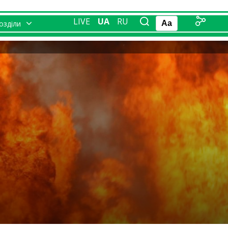
LIVE
UA
RU
розділи
Aa