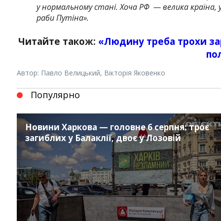
у нормальному стані. Хоча РФ — велика країна, у д
раби Путіна».
Читайте також:
«Людину треба трохи зар
по
Автор: Павло Велицький, Вікторія Яковенко
Популярно
Instagram
Facebook
Twitter
Youtube
Новини Харкова — головне 6 серпня: троє
загиблих у Балаклії, двоє у Лозовій