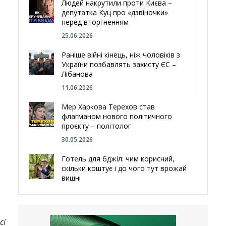
Людей накрутили проти Києва –
депутатка Куц про «дзвіночки»
перед вторгненням
25.06.2026
Раніше війні кінець, ніж чоловіків з
України позбавлять захисту ЄС –
Лібанова
11.06.2026
Мер Харкова Терехов став
флагманом нового політичного
проєкту – політолог
30.05.2026
Готель для бджіл: чим корисний,
скільки коштує і до чого тут врожай
вишні
29.05.2026
Ми навіть робили труни – мер
Чугуєва, міста, яке встояло попри
сі