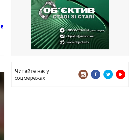
все
21.05.2026
«ТЦК порушує закон? Нехай
ає
платять!» Як завдяки штрафу жінку
виключили з обліку
15.05.2026
Читайте нас у
соцмережах