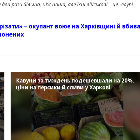
ва рази більша, ніж наша, але їхні військові – це «глупі
ізати» – окупант воює на Харківщині й вбив
лонених
Кавуни за тиждень подешевшали на 20%,
ціни на персики й сливи у Харкові