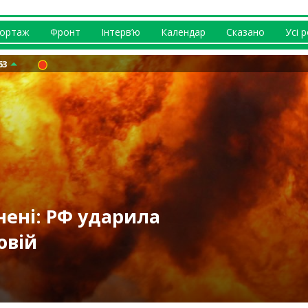
ортаж
Фронт
Інтерв’ю
Календар
Сказано
Усі 
63
шали на 20%,
 відбувається із
ернусь додому” –
о розсилають
нені: РФ ударила
 серпня: троє
аркові
 (відео)
куленко
печні
овій
Лозовій