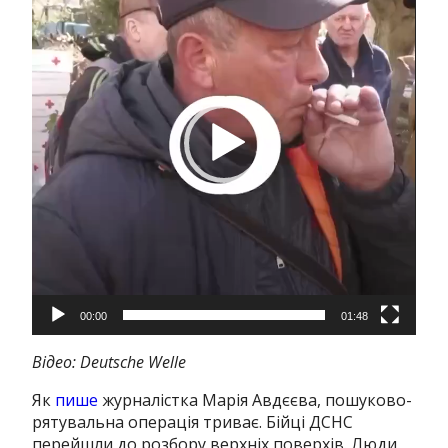
00:00
01:48
Відео: Deutsche Welle
Як
пише
журналістка Марія Авдєєва, пошуково-
рятувальна операція триває.
Бійці ДСНС
перейшли до розбору верхніх поверхів.
Люди