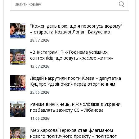
“Кожен день вірю, що я повернусь додому”
– староста Козачої Лопані Вакуленко
28.07.2026
«В Інстаграм і Тік-Ток нема успішних
сантехніків, що ведуть красиве життя»
13.07.2026
Людей накрутили проти Києва – депутатка
Куц про «дзвіночки» перед вторгненням
25.06.2026
Раніше війні кінець, ніж чоловіків з України
позбавлять захисту ЄС – Лібанова
11.06.2026
Мер Харкова Терехов став флагманом
нового політичного проєкту – політолог