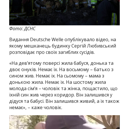
Фото: ДСНС
Видання Deutsche Welle опублікувало відео, на
якому мешканець будинку Сергій Любивський
розповідає про своїх загиблих сусідів.
«На дев’ятому поверсі жила бабуся, донька та
двоє онуків. Немає їх. На восьмому – батько з
сином жив. Немає їх. На сьомому – мама з
донькою жила. Немає їх. На шостому жила
молода сім’я – чоловік та жінка, пощастило, що
їхній син жив через коридор. Він залишився у
дідуся та бабусі. Він залишився живий, а їх також
немає», – каже чоловік.
Відеопрогравач