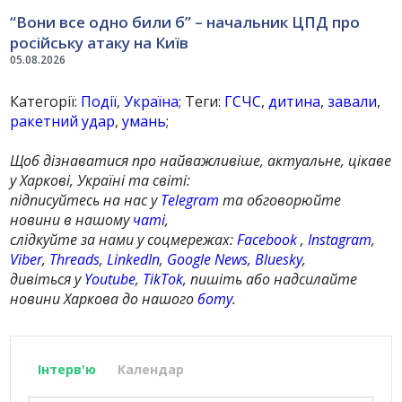
“Вони все одно били б” – начальник ЦПД про
російську атаку на Київ
05.08.2026
Категорії:
Події
,
Україна
; Теги:
ГСЧС
,
дитина
,
завали
,
ракетний удар
,
умань
;
Щоб дізнаватися про найважливіше, актуальне, цікаве
у Харкові, Україні та світі:
підписуйтесь на нас у
Telegram
та обговорюйте
новини в нашому
чаті
,
слідкуйте за нами у соцмережах:
Facebook
,
Instagram
,
Viber
,
Threads
,
LinkedIn
,
Google News
,
Bluesky
,
дивіться у
Youtube
,
TikTok
, пишіть або надсилайте
новини Харкова до нашого
боту
.
Інтерв'ю
Календар