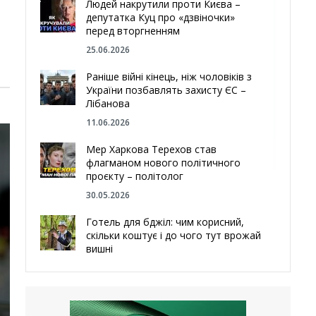
Людей накрутили проти Києва –
депутатка Куц про «дзвіночки»
перед вторгненням
25.06.2026
Раніше війні кінець, ніж чоловіків з
України позбавлять захисту ЄС –
Лібанова
11.06.2026
Мер Харкова Терехов став
флагманом нового політичного
проєкту – політолог
30.05.2026
Готель для бджіл: чим корисний,
скільки коштує і до чого тут врожай
вишні
29.05.2026
Ми навіть робили труни – мер
Чугуєва, міста, яке встояло попри