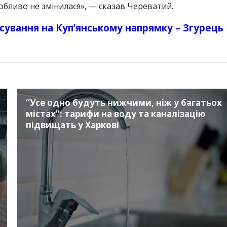
обливо не змінилася», — сказав Череватий.
осування на Куп’янському напрямку – Згурець
“Усе одно будуть нижчими, ніж у багатьох
містах”: тарифи на воду та каналізацію
підвищать у Харкові