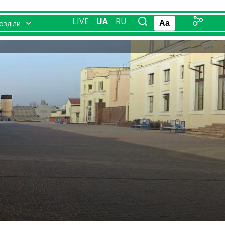
LIVE
UA
RU
розділи
Aa