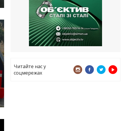
все
21.05.2026
«ТЦК порушує закон? Нехай
платять!» Як завдяки штрафу жінку
виключили з обліку
15.05.2026
Читайте нас у
соцмережах