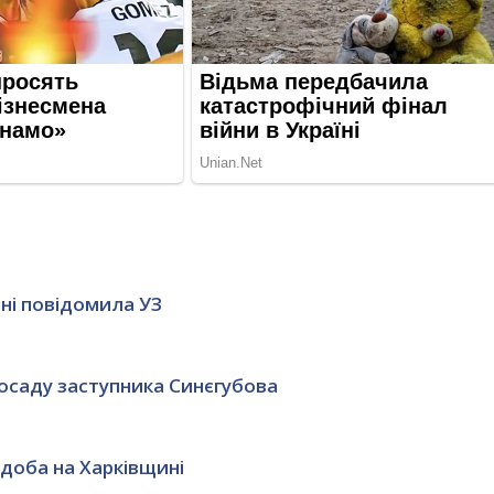
ині повідомила УЗ
посаду заступника Синєгубова
 доба на Харківщині