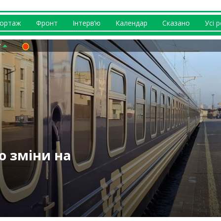
ортаж
Фронт
Інтерв’ю
Календар
Сказано
Усі 
ніж у багатьох
каналізацію
о зміни на
 відбувається із
ернусь додому” –
ав не панікувати
кроків, FPV було
 (відео)
куленко