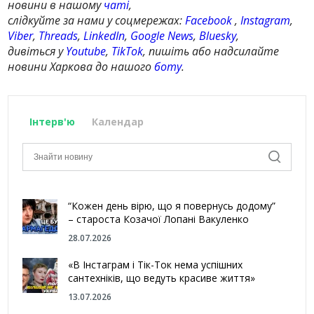
новини в нашому
чаті
,
слідкуйте за нами у соцмережах:
Facebook
,
Instagram
,
Viber
,
Threads
,
LinkedIn
,
Google News
,
Bluesky
,
дивіться у
Youtube
,
TikTok
, пишіть або надсилайте
новини Харкова до нашого
боту
.
Інтерв'ю
Календар
“Кожен день вірю, що я повернусь додому”
– староста Козачої Лопані Вакуленко
28.07.2026
«В Інстаграм і Тік-Ток нема успішних
сантехніків, що ведуть красиве життя»
13.07.2026