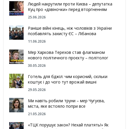
Людей накрутили проти Києва – депутатка
Куц про «дзвіночки» перед вторгненням
25.06.2026
Раніше війні кінець, ніж чоловіків з України
позбавлять захисту ЄС – Лібанова
11.06.2026
Мер Харкова Терехов став флагманом
нового політичного проєкту – політолог
30.05.2026
Готель для бджіл: чим корисний, скільки
коштує і до чого тут врожай вишні
29.05.2026
Ми навіть робили труни – мер Чугуєва,
міста, яке встояло попри все
21.05.2026
«ТЦК порушує закон? Нехай платять!» Як