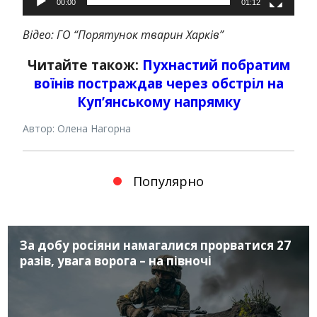
00:00
01:12
Відео: ГО “Порятунок тварин Харків”
Читайте також:
Пухнастий побратим
воїнів постраждав через обстріл на
Куп’янському напрямку
Автор: Олена Нагорна
Популярно
За добу росіяни намагалися прорватися 27
разів, увага ворога – на півночі