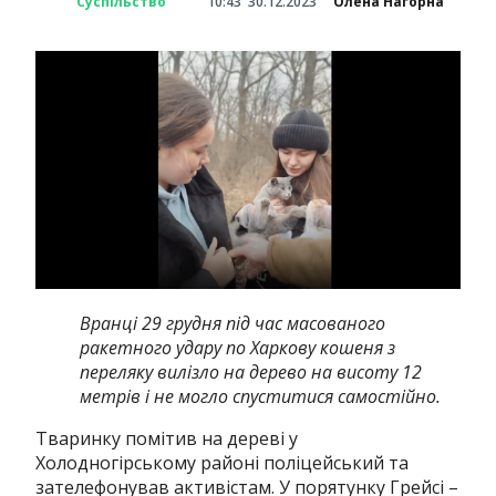
Суспільство
10:43
30.12.2023
Олена Нагорна
Вранці 29 грудня під час масованого
ракетного удару по Харкову кошеня з
переляку вилізло на дерево на висоту 12
метрів і не могло спуститися самостійно.
Тваринку помітив на дереві у
Холодногірському районі поліцейський та
зателефонував активістам.
У порятунку Грейсі –