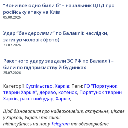
“Вони все одно били б” – начальник ЦПД про
російську атаку на Київ
05.08.2026
Удар “бандеролями” по Балаклії: наслідки,
загинув чоловік (фото)
27.07.2026
Ракетного удару завдали ЗС РФ по Балаклії –
били по підприємству й будинках
25.07.2026
Категорії:
Суспільство
,
Харків
; Теги:
ГО "Порятунок
тварин Харків"
,
дерево
,
котенок
,
Порятунок тварин
Харків
,
ракетний удар
,
Харків
;
Щоб дізнаватися про найважливіше, актуальне, цікаве
у Харкові, Україні та світі:
підписуйтесь на нас у
Telegram
та обговорюйте